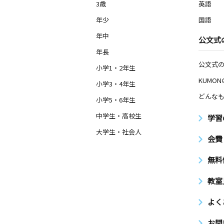
3歳
英語
年少
国語
年中
公文式
年長
公文式
小学1・2年生
KUMO
小学3・4年生
どんなも
小学5・6年生
中学生・高校生
学習
大学生・社会人
会費
無料
教室
よく
お問