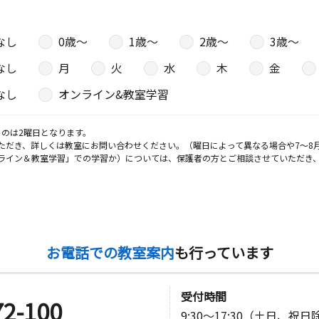
なし
0歳〜
1歳〜
2歳〜
3歳〜
なし
月
火
水
木
金
なし
オンライン&教室学習
のは2曜日となります。
ただき、詳しくは教室にお問い合わせください。（曜日によって異なる場合や7～8
ライン＆教室学習」での学習か）については、保護者の方とご相談させていただき
お電話での教室案内
も行っています
受付時間
72-100
9:30～17:30（土日、祝