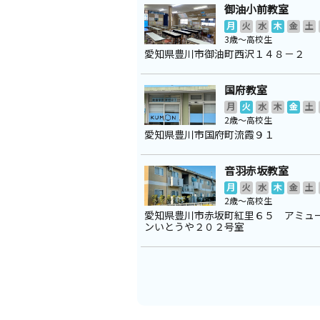
御油小前教室
月
火
水
木
金
土
3歳～高校生
愛知県豊川市御油町西沢１４８－２
国府教室
月
火
水
木
金
土
2歳～高校生
愛知県豊川市国府町流霞９１
音羽赤坂教室
月
火
水
木
金
土
2歳～高校生
愛知県豊川市赤坂町紅里６５ アミュ
ンいとうや２０２号室