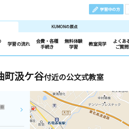
学習中の方
KUMONの原点
の
会費・各種
無料体験
よくあ
学習の流れ
教室見学
手続き
学習
ご質問
油町汲ケ谷
付近の公文式教室
日