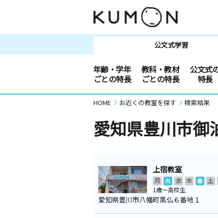
公文式学習
年齢・学年
教科・教材
公文式
ごとの特長
ごとの特長
特長
HOME
お近くの教室を探す
検索結果
愛知県豊川市御
上宿教室
月
火
水
木
金
土
1歳～高校生
愛知県豊川市八幡町黒仏６番地１