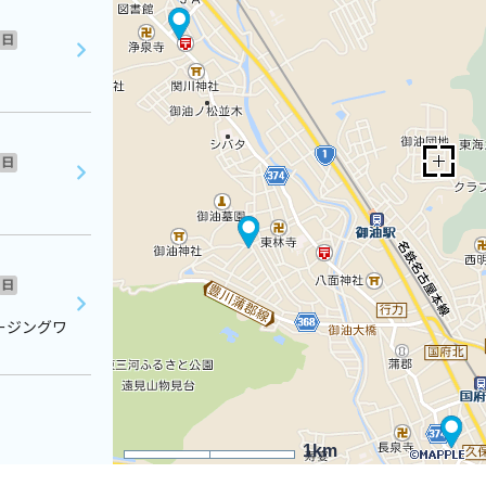
日
日
日
ージングワ
1km