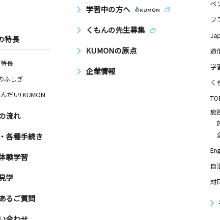
ペ
学習中の方へ
フ
くもんの先生募集
Ja
の特長
KUMONの原点
通
の特長
学
企業情報
Nのふしぎ
く
んだい! KUMON
TO
施
の流れ
・各種手続き
Eng
体験学習
自
見学
財
あるご質問
い合わせ