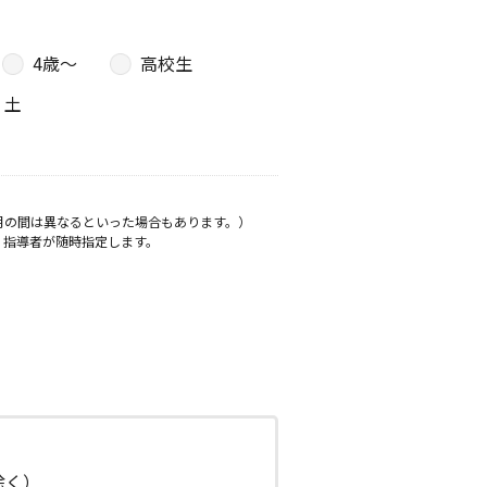
4歳〜
高校生
土
月の間は異なるといった場合もあります。）
、指導者が随時指定します。
日除く）