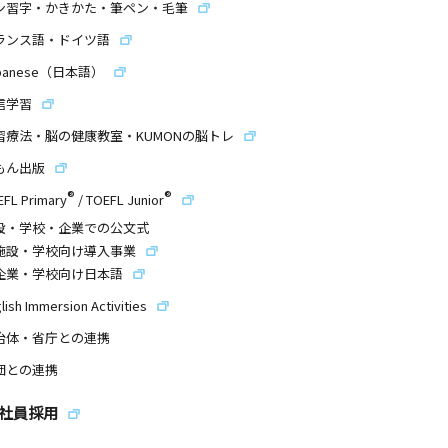
ン習字・かきかた・筆ペン・毛筆
ランス語・ドイツ語
panese（日本語）
信学習
習療法・脳の健康教室・KUMONの脳トレ
もん出版
®
®
EFL Primary
/
TOEFL Junior
設・学校・企業での公文式
施設・学校向け導入事業
企業・学校向け日本語
lish Immersion Activities
治体・省庁との連携
団との連携
社員採用