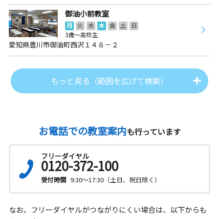
御油小前教室
月
火
水
木
金
土
日
3歳～高校生
愛知県豊川市御油町西沢１４８－２
もっと見る（範囲を広げて検索）
お電話での教室案内
も行っています
フリーダイヤル
0120-372-100
受付時間
9:30～17:30（土日、祝日除く）
なお、フリーダイヤルがつながりにくい場合は、以下からも