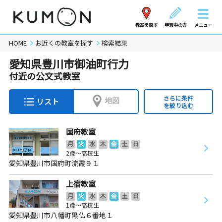
教室を探す
学習中の方
メニュー
HOME
お近くの教室を探す
検索結果
愛知県豊川市御油町行力
付近の公文式教室
さらに条件
地図
リスト
を絞り込む
国府教室
月
火
水
木
金
土
日
2歳～高校生
愛知県豊川市国府町流霞９１
上宿教室
月
火
水
木
金
土
日
1歳～高校生
愛知県豊川市八幡町黒仏６番地１