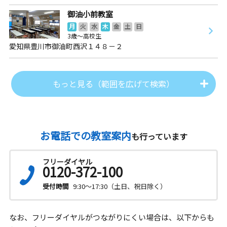
御油小前教室
月
火
水
木
金
土
日
3歳～高校生
愛知県豊川市御油町西沢１４８－２
もっと見る（範囲を広げて検索）
お電話での教室案内
も行っています
フリーダイヤル
0120-372-100
受付時間
9:30～17:30（土日、祝日除く）
なお、フリーダイヤルがつながりにくい場合は、以下からも