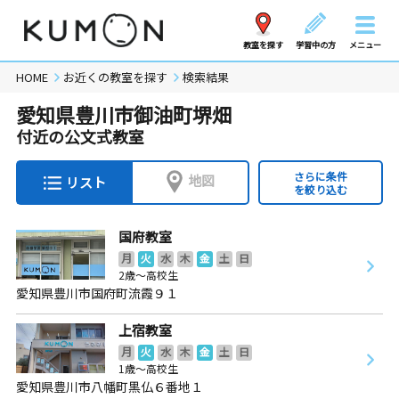
教室を探す
学習中の方
メニュー
HOME
お近くの教室を探す
検索結果
愛知県豊川市御油町堺畑
付近の公文式教室
さらに条件
地図
リスト
を絞り込む
国府教室
月
火
水
木
金
土
日
2歳～高校生
愛知県豊川市国府町流霞９１
上宿教室
月
火
水
木
金
土
日
1歳～高校生
愛知県豊川市八幡町黒仏６番地１