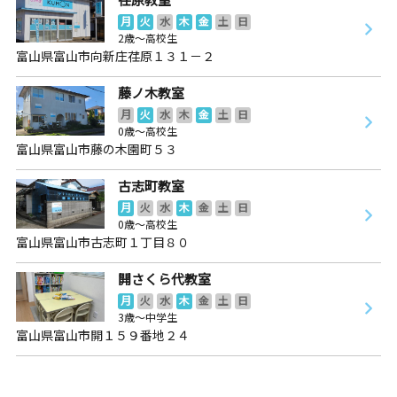
月
火
水
木
金
土
日
2歳～高校生
富山県富山市向新庄荏原１３１－２
藤ノ木教室
月
火
水
木
金
土
日
0歳～高校生
富山県富山市藤の木園町５３
古志町教室
月
火
水
木
金
土
日
0歳～高校生
富山県富山市古志町１丁目８０
開さくら代教室
月
火
水
木
金
土
日
3歳～中学生
富山県富山市開１５９番地２４