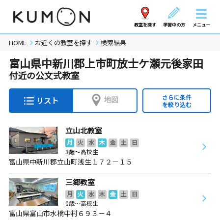
教室を探す
学習中の方
メニュー
HOME
お近くの教室を探す
検索結果
富山県中新川郡上市町放士ケ瀬元後家田
付近の公文式教室
さらに条件
地図
リスト
を絞り込む
立山北教室
月
火
水
木
金
土
日
3歳～高校生
富山県中新川郡立山町浅生１７２－１５
三郷教室
月
火
水
木
金
土
日
0歳～高校生
富山県富山市水橋中村６９３－４