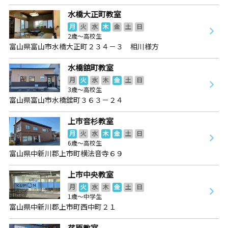
水橋大正町教室
月
火
水
木
金
土
日
2歳～高校生
富山県富山市水橋大正町２３４－３ 相川様方
水橋舘町教室
月
火
水
木
金
土
日
3歳～高校生
富山県富山市水橋舘町３６３－２４
上市音杉教室
月
火
水
木
金
土
日
6歳～高校生
富山県中新川郡上市町横法音寺６９
上市中央教室
月
火
水
木
金
土
日
1歳～中学生
富山県中新川郡上市町西中町２１
荏原教室