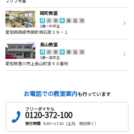
２０２号室
岡町教室
月
火
水
木
金
土
日
2歳～中学生
愛知県岡崎市岡町南石原３９－１
長山教室
月
火
水
木
金
土
日
3歳～高校生
愛知県豊川市上長山町宝４８番地
お電話での教室案内
も行っています
フリーダイヤル
0120-372-100
受付時間
9:30～17:30（土日、祝日除く）