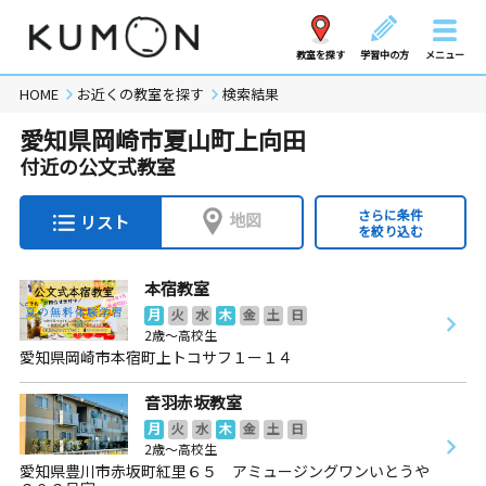
教室を探す
学習中の方
メニュー
HOME
お近くの教室を探す
検索結果
愛知県岡崎市夏山町上向田
付近の公文式教室
さらに条件
地図
リスト
を絞り込む
本宿教室
月
火
水
木
金
土
日
2歳～高校生
愛知県岡崎市本宿町上トコサフ１ー１４
音羽赤坂教室
月
火
水
木
金
土
日
2歳～高校生
愛知県豊川市赤坂町紅里６５ アミュージングワンいとうや