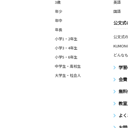
3歳
英語
年少
国語
年中
公文式
年長
公文式
小学1・2年生
KUMO
小学3・4年生
どんなも
小学5・6年生
中学生・高校生
学習
大学生・社会人
会費
無料
教室
よく
お問