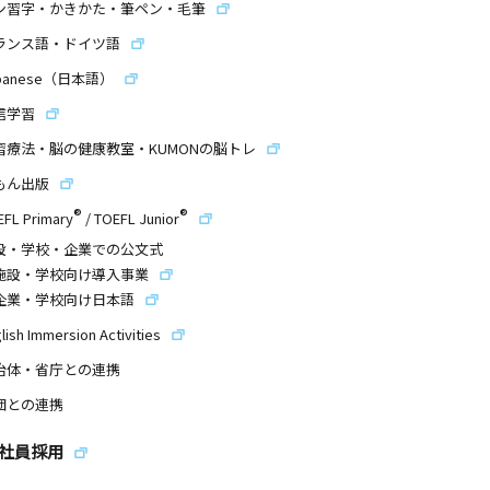
ン習字・かきかた・筆ペン・毛筆
ランス語・ドイツ語
panese（日本語）
信学習
習療法・脳の健康教室・KUMONの脳トレ
もん出版
®
®
EFL Primary
/
TOEFL Junior
設・学校・企業での公文式
施設・学校向け導入事業
企業・学校向け日本語
lish Immersion Activities
治体・省庁との連携
団との連携
社員採用