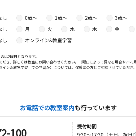
なし
0歳〜
1歳〜
2歳〜
3歳〜
なし
月
火
水
木
金
なし
オンライン&教室学習
のは2曜日となります。
ただき、詳しくは教室にお問い合わせください。（曜日によって異なる場合や7～8
ライン＆教室学習」での学習か）については、保護者の方とご相談させていただき
お電話での教室案内
も行っています
受付時間
72-100
9:30～17:30（土日、祝