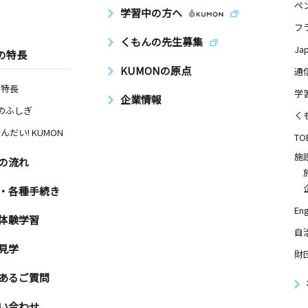
ペ
学習中の方へ
フ
くもんの先生募集
Ja
の特長
KUMONの原点
通
の特長
学
企業情報
Nのふしぎ
く
んだい! KUMON
TO
施
の流れ
・各種手続き
Eng
体験学習
自
見学
財
あるご質問
い合わせ