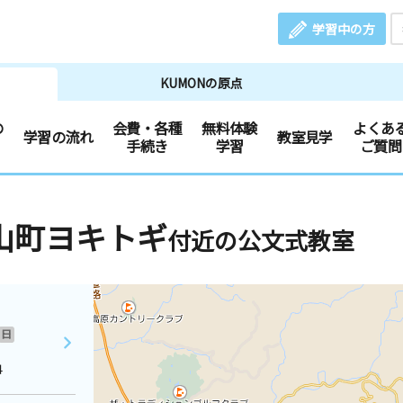
学習中の方
KUMONの原点
の
会費・各種
無料体験
よくあ
学習の流れ
教室見学
手続き
学習
ご質問
山町ヨキトギ
付近の公文式教室
日
４