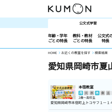
公文式学習
年齢・学年
教科・教材
公文式
ごとの特長
ごとの特長
特長
HOME
お近くの教室を探す
検索結果
愛知県岡崎市夏
本宿教室
月
火
水
木
金
土
2歳～高校生
愛知県岡崎市本宿町上トコサフ１ー１