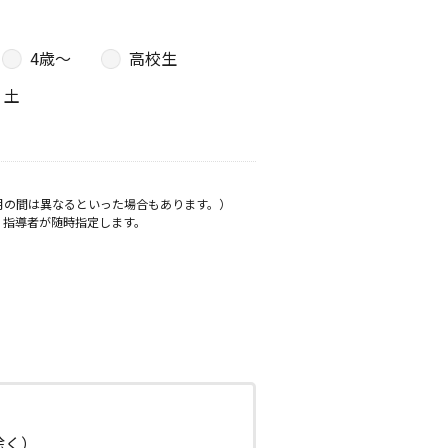
4歳〜
高校生
土
月の間は異なるといった場合もあります。）
、指導者が随時指定します。
日除く）