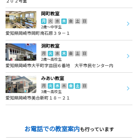
２０２号室
岡町教室
月
火
水
木
金
土
日
2歳～中学生
愛知県岡崎市岡町南石原３９－１
洞町教室
月
火
水
木
金
土
日
2歳～高校生
愛知県岡崎市大平町字皿田６番地 大平市民センター内
みあい教室
月
火
水
木
金
土
日
3歳～高校生
愛知県岡崎市美合新町１８－２１
お電話での教室案内
も行っています