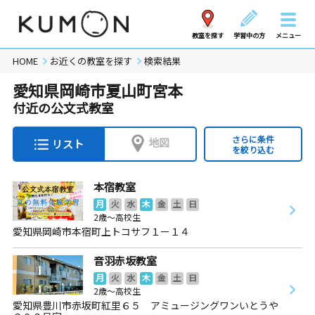
教室を探す
学習中の方
メニュー
HOME
お近くの教室を探す
検索結果
愛知県岡崎市夏山町宮本
付近の公文式教室
さらに条件
地図
リスト
を絞り込む
本宿教室
月
火
水
木
金
土
日
2歳～高校生
愛知県岡崎市本宿町上トコサフ１ー１４
音羽赤坂教室
月
火
水
木
金
土
日
2歳～高校生
愛知県豊川市赤坂町紅里６５ アミュージングワンいとうや