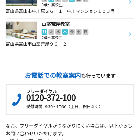
3歳～高校生
富山県富山市中川原２６ー１ 中川マンション１０３号
山室荒屋教室
月
火
水
木
金
土
日
2歳～高校生
富山県富山市山室荒屋９６－２
お電話での教室案内
も行っています
フリーダイヤル
0120-372-100
受付時間
9:30～17:30（土日、祝日除く）
なお、フリーダイヤルがつながりにくい場合は、以下からも
お問い合わせいただけます。