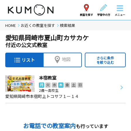
教室を探す
学習中の方
メニュー
HOME
お近くの教室を探す
検索結果
愛知県岡崎市夏山町カサカケ
付近の公文式教室
さらに条件
地図
リスト
を絞り込む
本宿教室
月
火
水
木
金
土
日
2歳～高校生
愛知県岡崎市本宿町上トコサフ１ー１４
お電話での教室案内
も行っています