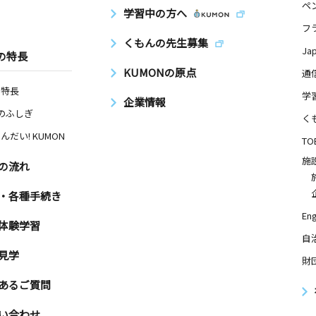
ペ
学習中の方へ
フ
くもんの先生募集
Ja
の特長
KUMONの原点
通
の特長
学
企業情報
Nのふしぎ
く
んだい! KUMON
TO
施
の流れ
・各種手続き
Eng
体験学習
自
見学
財
あるご質問
い合わせ