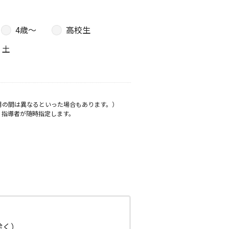
4歳〜
高校生
土
月の間は異なるといった場合もあります。）
、指導者が随時指定します。
日除く）