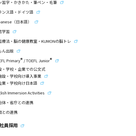
ン習字・かきかた・筆ペン・毛筆
ランス語・ドイツ語
panese（日本語）
信学習
習療法・脳の健康教室・KUMONの脳トレ
もん出版
®
®
EFL Primary
/
TOEFL Junior
設・学校・企業での公文式
施設・学校向け導入事業
企業・学校向け日本語
lish Immersion Activities
治体・省庁との連携
団との連携
社員採用