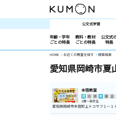
公文式学習
年齢・学年
教科・教材
公文式
ごとの特長
ごとの特長
特長
HOME
お近くの教室を探す
検索結果
愛知県岡崎市夏
本宿教室
月
火
水
木
金
土
2歳～高校生
愛知県岡崎市本宿町上トコサフ１ー１