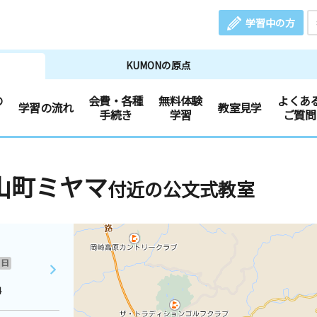
学習中の方
KUMONの原点
の
会費・各種
無料体験
よくあ
学習の流れ
教室見学
手続き
学習
ご質問
山町ミヤマ
付近の公文式教室
日
４