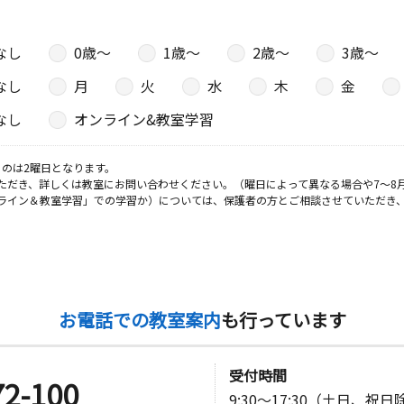
なし
0歳〜
1歳〜
2歳〜
3歳〜
なし
月
火
水
木
金
なし
オンライン&教室学習
のは2曜日となります。
ただき、詳しくは教室にお問い合わせください。（曜日によって異なる場合や7～8
ライン＆教室学習」での学習か）については、保護者の方とご相談させていただき
お電話での教室案内
も行っています
受付時間
72-100
9:30～17:30（土日、祝