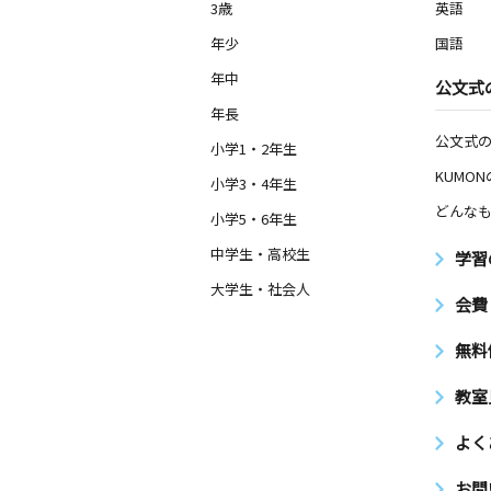
3歳
英語
年少
国語
年中
公文式
年長
公文式
小学1・2年生
KUMO
小学3・4年生
どんなも
小学5・6年生
中学生・高校生
学習
大学生・社会人
会費
無料
教室
よく
お問