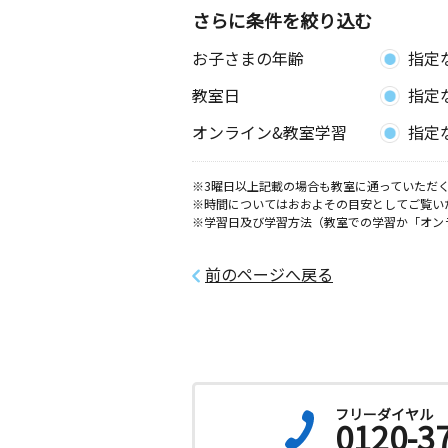
さらに条件を絞り込む
中町教室
お子さまの年齢
指定
月
火
水
木
金
土
3歳～中学生
教室日
指定
愛知県岡崎市欠町左義長１－９
オンライン&教室学習
指定
大樹寺東教室
月
火
水
木
金
土
※3曜日以上記載の場合も教室に通っていただく
※時間についてはおおよその目安としてご覧い
3歳～高校生
※学習日及び学習方法（教室での学習か「オン
愛知県岡崎市堂前町１丁目６－１４
前のページへ戻る
細川教室
月
火
水
木
金
土
3歳～高校生
愛知県岡崎市細川町扇田 ９‐１２９
石神教室
月
火
水
木
金
土
フリーダイヤル
0120-3
0歳～高校生