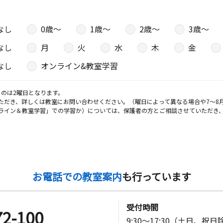
なし
0歳〜
1歳〜
2歳〜
3歳〜
日
なし
月
火
水
木
金
なし
オンライン&教室学習
日
のは2曜日となります。
ただき、詳しくは教室にお問い合わせください。（曜日によって異なる場合や7～8
ライン＆教室学習」での学習か）については、保護者の方とご相談させていただき
日
お電話での教室案内
も行っています
日
受付時間
72-100
9:30～17:30（土日、祝