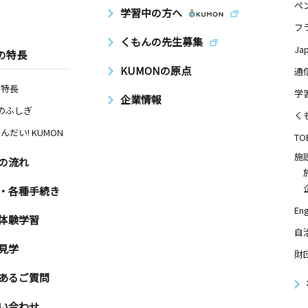
ペ
学習中の方へ
フ
くもんの先生募集
Ja
の特長
日
KUMONの原点
通
の特長
和荘２ ２
学
企業情報
Nのふしぎ
く
んだい! KUMON
TO
日
施
の流れ
・各種手続き
Eng
体験学習
自
日
見学
財
マンション
あるご質問
い合わせ