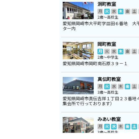
洞町教室
月
火
水
木
金
土
2歳～高校生
愛知県岡崎市大平町字皿田６番地 大
ター内
岡町教室
月
火
水
木
金
土
2歳～中学生
愛知県岡崎市岡町南石原３９－１
真伝町教室
月
火
水
木
金
土
3歳～高校生
愛知県岡崎市真伝吉祥１丁目２３番地
集会所で行っております）
みあい教室
月
火
水
木
金
土
3歳～高校生
愛知県岡崎市美合新町１８－２１