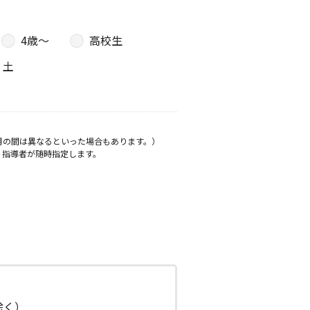
4歳〜
高校生
土
月の間は異なるといった場合もあります。）
、指導者が随時指定します。
日除く）