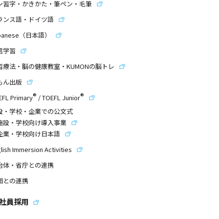
ン習字・かきかた・筆ペン・毛筆
ランス語・ドイツ語
panese（日本語）
信学習
習療法・脳の健康教室・KUMONの脳トレ
もん出版
®
®
EFL Primary
/
TOEFL Junior
設・学校・企業での公文式
施設・学校向け導入事業
企業・学校向け日本語
lish Immersion Activities
治体・省庁との連携
団との連携
社員採用