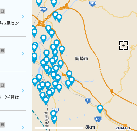
日
平市民セン
日
日
４（学習は
日
8km