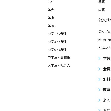
3歳～高校生
3歳
英語
愛知県岡崎市細川町長原４６－１７
年少
国語
年中
東竜美丘教室
公文式
月
火
水
木
金
土
年長
2歳～高校生
公文式
愛知県岡崎市東明大寺町１６－２ 明
小学1・2年生
０１号室
KUMO
小学3・4年生
どんなも
小学5・6年生
岩津教室
月
火
水
木
金
土
中学生・高校生
学習
3歳～高校生
大学生・社会人
愛知県岡崎市西蔵前町２丁目９番地２
会費
光ヶ丘教室
無料
月
火
水
木
金
土
1歳～高校生
教室
愛知県岡崎市大西町奥長入５０－２ 
大磯１０２号
よく
ななまがり教室
お問