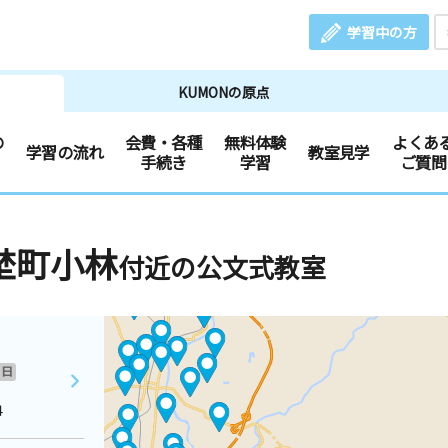
学習中の方
KUMONの原点
の
会費・各種
無料体験
よくあ
学習の流れ
教室見学
手続き
学習
ご質問
埜町小林
付近の公文式教室
日
４