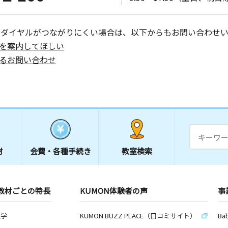
ーダイヤルがつながりにくい場合は、以下からもお問い合わせい
日
を案内してほしい
るお問い合わせ
日
材
会費・
各種手続き
教室検索
日
リンシリア
教材ごとの特長
KUMON体験者の声
事
数学
KUMON BUZZ PLACE（口コミサイト）
Ba
日