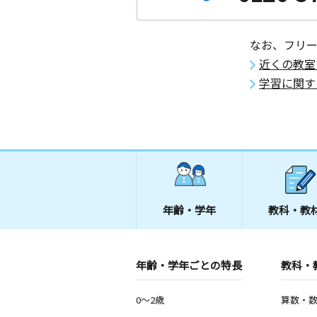
愛知県岡崎市石神町５－１６
梅園教室
なお、フリ
月
火
水
木
金
土
近くの教室
3歳～高校生
愛知県岡崎市梅園町２ 梅二公民館
学習に関す
五ケ丘教室
月
火
水
木
金
土
3歳～高校生
愛知県豊田市五ケ丘３丁目２０－４
井田教室
年齢・学年
教科・教
月
火
水
木
金
土
3歳～高校生
愛知県岡崎市鴨田町字南魂場６０ プ
板倉１０５号
年齢・学年ごとの特長
教科・
細川西教室
0～2歳
算数・
月
火
水
木
金
土