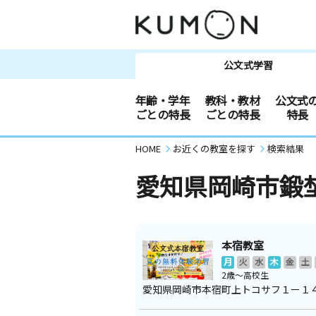
公文式学習
年齢・学年
教科・教材
公文式
ごとの特長
ごとの特長
特長
HOME
お近くの教室を探す
検索結果
愛知県岡崎市鍛
本宿教室
月
火
水
木
金
土
2歳～高校生
愛知県岡崎市本宿町上トコサフ１ー１