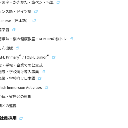
ン習字・かきかた・筆ペン・毛筆
ランス語・ドイツ語
panese（日本語）
信学習
習療法・脳の健康教室・KUMONの脳トレ
もん出版
®
®
EFL Primary
/
TOEFL Junior
設・学校・企業での公文式
施設・学校向け導入事業
企業・学校向け日本語
lish Immersion Activities
治体・省庁との連携
団との連携
社員採用