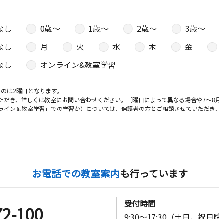
なし
0歳〜
1歳〜
2歳〜
3歳〜
なし
月
火
水
木
金
なし
オンライン&教室学習
のは2曜日となります。
ただき、詳しくは教室にお問い合わせください。（曜日によって異なる場合や7～8
ライン＆教室学習」での学習か）については、保護者の方とご相談させていただき
お電話での教室案内
も行っています
受付時間
72-100
9:30～17:30（土日、祝