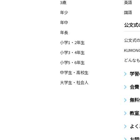
3歳
英語
年少
国語
年中
公文式
年長
公文式
小学1・2年生
KUMO
小学3・4年生
どんなも
小学5・6年生
中学生・高校生
学習
大学生・社会人
会費
無料
教室
よく
お問