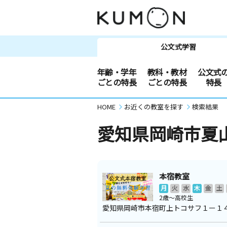
公文式学習
年齢・学年
教科・教材
公文式
ごとの特長
ごとの特長
特長
HOME
お近くの教室を探す
検索結果
愛知県岡崎市夏
本宿教室
月
火
水
木
金
土
2歳～高校生
愛知県岡崎市本宿町上トコサフ１ー１