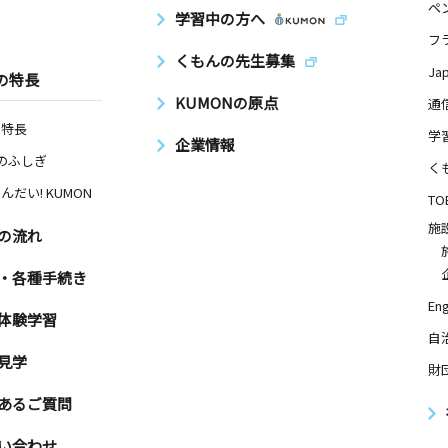
ペ
学習中の方へ
フ
くもんの先生募集
Ja
の特長
KUMONの原点
通
の特長
学
企業情報
Nのふしぎ
く
んだい! KUMON
TO
施
の流れ
・各種手続き
Eng
体験学習
自
見学
財
あるご質問
い合わせ