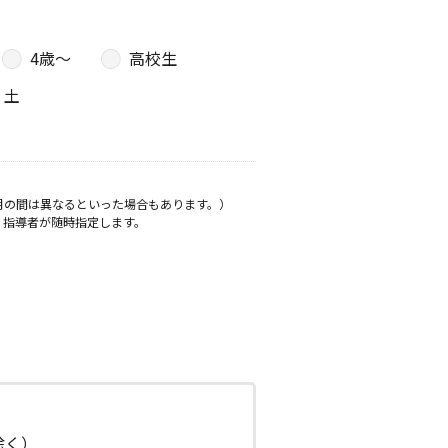
4歳〜
高校生
土
月の間は異なるといった場合もあります。）
、指導者が随時指定します。
日除く）