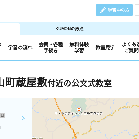
学習中の方
KUMONの原点
の
会費・各種
無料体験
よくあ
学習の流れ
教室見学
手続き
学習
ご質問
山町蔵屋敷
付近の公文式教室
日
４