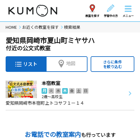
教室を探す
学習中の方
メニュー
HOME
お近くの教室を探す
検索結果
愛知県岡崎市夏山町ミヤサハ
付近の公文式教室
さらに条件
地図
リスト
を絞り込む
本宿教室
月
火
水
木
金
土
日
2歳～高校生
愛知県岡崎市本宿町上トコサフ１ー１４
お電話での教室案内
も行っています