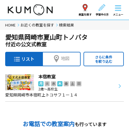
教室を探す
学習中の方
メニュー
HOME
お近くの教室を探す
検索結果
愛知県岡崎市夏山町トノバタ
付近の公文式教室
さらに条件
地図
リスト
を絞り込む
本宿教室
月
火
水
木
金
土
日
2歳～高校生
愛知県岡崎市本宿町上トコサフ１ー１４
お電話での教室案内
も行っています