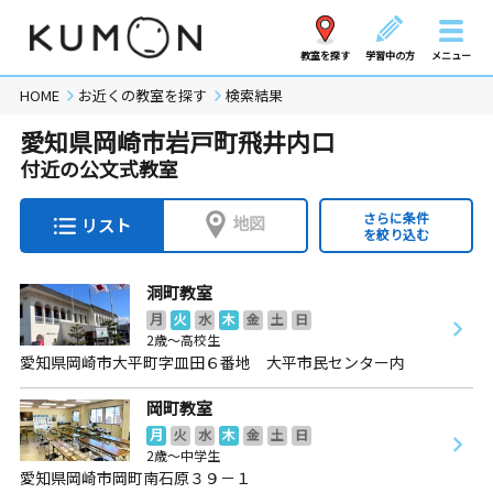
教室を探す
学習中の方
メニュー
HOME
お近くの教室を探す
検索結果
愛知県岡崎市岩戸町飛井内口
付近の公文式教室
さらに条件
地図
リスト
を絞り込む
洞町教室
月
火
水
木
金
土
日
2歳～高校生
愛知県岡崎市大平町字皿田６番地 大平市民センター内
岡町教室
月
火
水
木
金
土
日
2歳～中学生
愛知県岡崎市岡町南石原３９－１