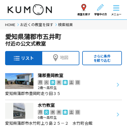
教室を探す
学習中の方
メニュー
HOME
お近くの教室を探す
検索結果
愛知県蒲郡市五井町
付近の公文式教室
さらに条件
地図
リスト
を絞り込む
蒲郡豊岡教室
月
火
水
木
金
土
日
2歳～高校生
愛知県蒲郡市豊岡町走り田３５
水竹教室
月
火
水
木
金
土
日
0歳～高校生
愛知県蒲郡市水竹町上り島２５－２ 水竹町会館