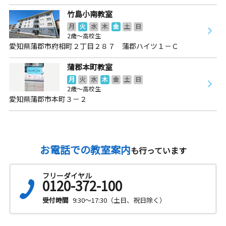
竹島小南教室
月
火
水
木
金
土
日
2歳～高校生
愛知県蒲郡市府相町２丁目２８７ 蒲郡ハイツ１－Ｃ
蒲郡本町教室
月
火
水
木
金
土
日
2歳～高校生
愛知県蒲郡市本町３－２
お電話での教室案内
も行っています
フリーダイヤル
0120-372-100
受付時間
9:30～17:30（土日、祝日除く）