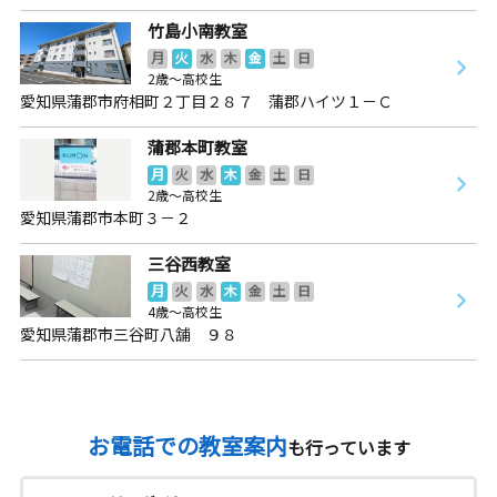
竹島小南教室
月
火
水
木
金
土
日
2歳～高校生
愛知県蒲郡市府相町２丁目２８７ 蒲郡ハイツ１－Ｃ
蒲郡本町教室
月
火
水
木
金
土
日
2歳～高校生
愛知県蒲郡市本町３－２
三谷西教室
月
火
水
木
金
土
日
4歳～高校生
愛知県蒲郡市三谷町八舗 ９８
お電話での教室案内
も行っています