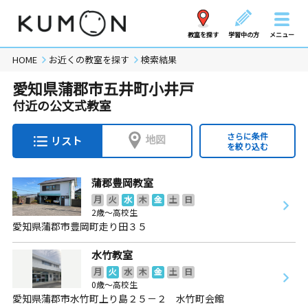
教室を探す
学習中の方
メニュー
HOME
お近くの教室を探す
検索結果
愛知県蒲郡市五井町小井戸
付近の公文式教室
さらに条件
地図
リスト
を絞り込む
蒲郡豊岡教室
月
火
水
木
金
土
日
2歳～高校生
愛知県蒲郡市豊岡町走り田３５
水竹教室
月
火
水
木
金
土
日
0歳～高校生
愛知県蒲郡市水竹町上り島２５－２ 水竹町会館