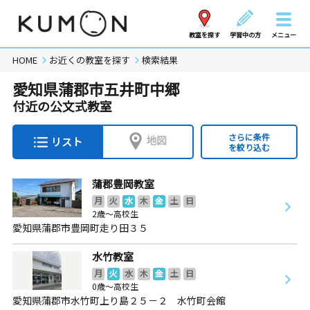
教室を探す
学習中の方
メニュー
HOME
お近くの教室を探す
検索結果
愛知県蒲郡市五井町中郷
付近の公文式教室
さらに条件
地図
リスト
を絞り込む
蒲郡豊岡教室
月
火
水
木
金
土
日
2歳～高校生
愛知県蒲郡市豊岡町走り田３５
水竹教室
月
火
水
木
金
土
日
0歳～高校生
愛知県蒲郡市水竹町上り島２５－２ 水竹町会館