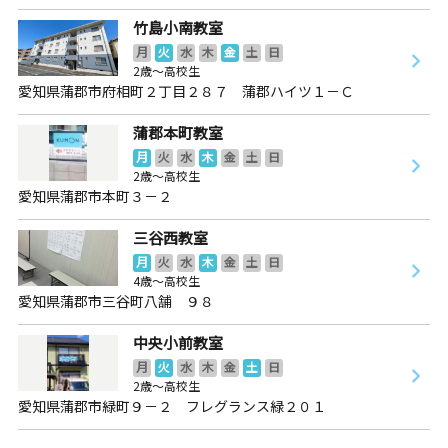
竹島小南教室
月
火
水
木
金
土
日
2歳～高校生
愛知県蒲郡市府相町２丁目２８７ 蒲郡ハイツ１－Ｃ
蒲郡本町教室
月
火
水
木
金
土
日
2歳～高校生
愛知県蒲郡市本町３－２
三谷西教室
月
火
水
木
金
土
日
4歳～高校生
愛知県蒲郡市三谷町八舗 ９８
中央小前教室
月
火
水
木
金
土
日
2歳～高校生
愛知県蒲郡市緑町９－２ フレグランス緑２０１