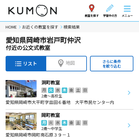
教室を探す
学習中の方
メニュー
HOME
お近くの教室を探す
検索結果
愛知県岡崎市岩戸町仲沢
付近の公文式教室
さらに条件
地図
リスト
を絞り込む
洞町教室
月
火
水
木
金
土
日
2歳～高校生
愛知県岡崎市大平町字皿田６番地 大平市民センター内
岡町教室
月
火
水
木
金
土
日
2歳～中学生
愛知県岡崎市岡町南石原３９－１