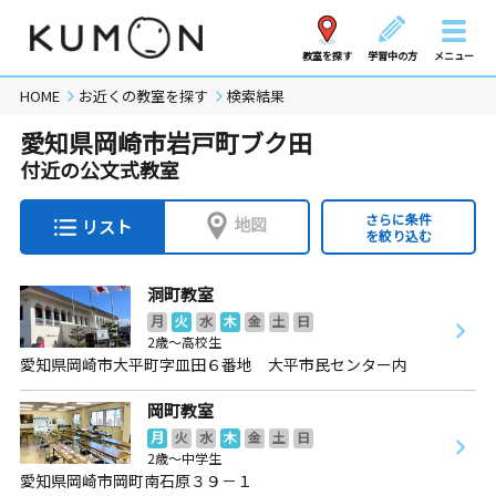
教室を探す
学習中の方
メニュー
HOME
お近くの教室を探す
検索結果
愛知県岡崎市岩戸町ブク田
付近の公文式教室
さらに条件
地図
リスト
を絞り込む
洞町教室
月
火
水
木
金
土
日
2歳～高校生
愛知県岡崎市大平町字皿田６番地 大平市民センター内
岡町教室
月
火
水
木
金
土
日
2歳～中学生
愛知県岡崎市岡町南石原３９－１