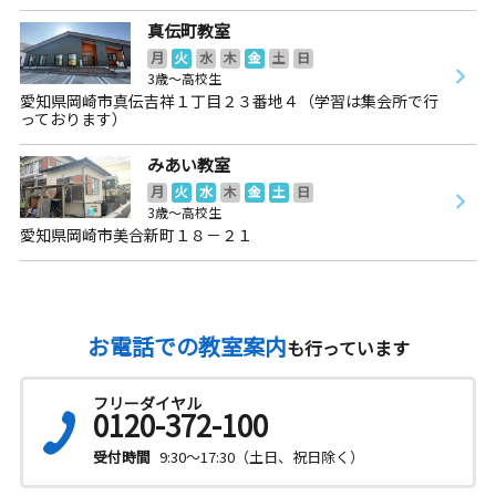
真伝町教室
月
火
水
木
金
土
日
3歳～高校生
愛知県岡崎市真伝吉祥１丁目２３番地４（学習は集会所で行
っております）
みあい教室
月
火
水
木
金
土
日
3歳～高校生
愛知県岡崎市美合新町１８－２１
お電話での教室案内
も行っています
フリーダイヤル
0120-372-100
受付時間
9:30～17:30（土日、祝日除く）