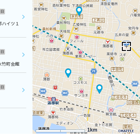
日
郡ハイツ１
日
水竹町会館
日
1km