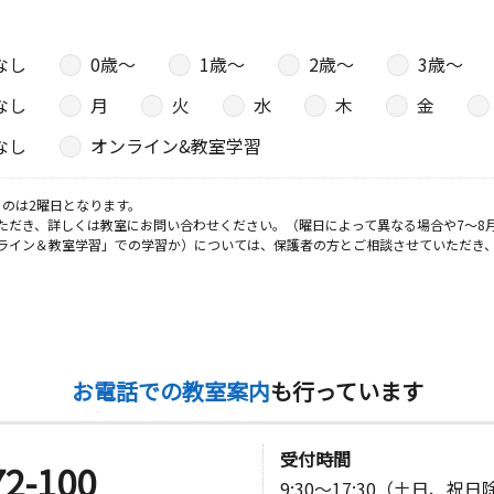
なし
0歳〜
1歳〜
2歳〜
3歳〜
なし
月
火
水
木
金
なし
オンライン&教室学習
のは2曜日となります。
ただき、詳しくは教室にお問い合わせください。（曜日によって異なる場合や7～8
ライン＆教室学習」での学習か）については、保護者の方とご相談させていただき
お電話での教室案内
も行っています
受付時間
72-100
9:30～17:30（土日、祝