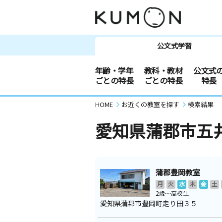
公文式学習
年齢・学年
教科・教材
公文式
ごとの特長
ごとの特長
特長
HOME
お近くの教室を探す
検索結果
愛知県蒲郡市五
蒲郡豊岡教室
月
火
水
木
金
土
2歳～高校生
愛知県蒲郡市豊岡町走り田３５