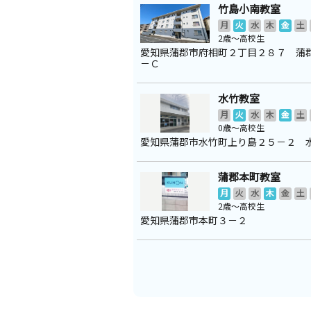
竹島小南教室
月
火
水
木
金
土
2歳～高校生
愛知県蒲郡市府相町２丁目２８７ 蒲
－Ｃ
水竹教室
月
火
水
木
金
土
0歳～高校生
愛知県蒲郡市水竹町上り島２５－２ 
蒲郡本町教室
月
火
水
木
金
土
2歳～高校生
愛知県蒲郡市本町３－２