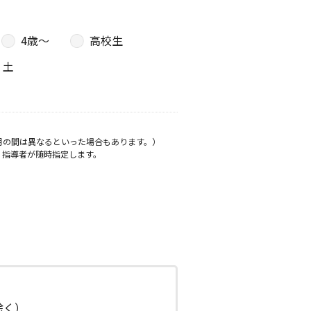
4歳〜
高校生
土
月の間は異なるといった場合もあります。）
、指導者が随時指定します。
日除く）