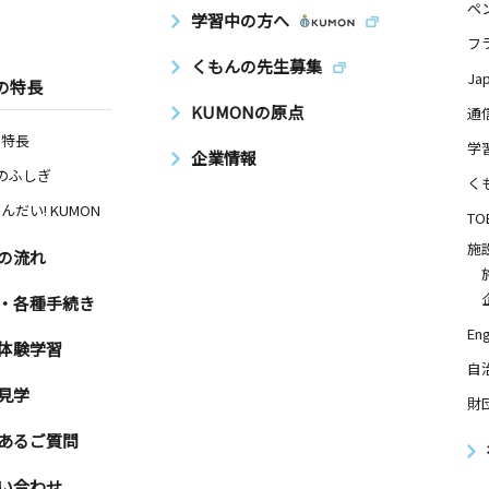
ペ
学習中の方へ
フ
くもんの先生募集
Ja
の特長
KUMONの原点
通
の特長
学
企業情報
Nのふしぎ
く
んだい! KUMON
TO
施
の流れ
・各種手続き
Eng
体験学習
自
見学
財
あるご質問
い合わせ