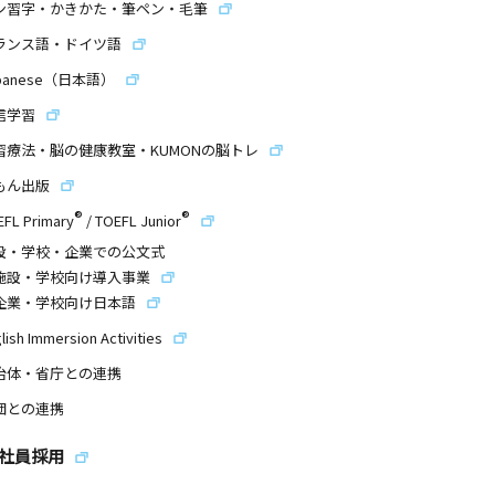
ン習字・かきかた・筆ペン・毛筆
ランス語・ドイツ語
panese（日本語）
信学習
習療法・脳の健康教室・KUMONの脳トレ
もん出版
®
®
EFL Primary
/
TOEFL Junior
設・学校・企業での公文式
施設・学校向け導入事業
企業・学校向け日本語
lish Immersion Activities
治体・省庁との連携
団との連携
社員採用