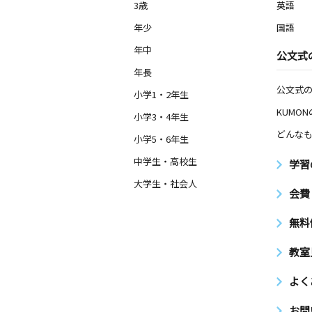
3歳
英語
年少
国語
年中
公文式
年長
公文式
小学1・2年生
KUMO
小学3・4年生
どんなも
小学5・6年生
中学生・高校生
学習
大学生・社会人
会費
無料
教室
よく
お問