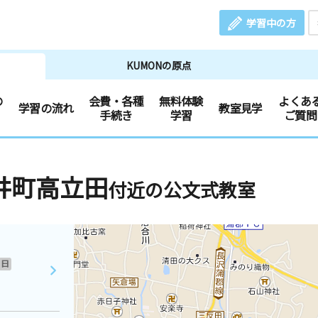
学習中の方
KUMONの原点
の
会費・各種
無料体験
よくあ
学習の流れ
教室見学
手続き
学習
ご質問
井町高立田
付近の公文式教室
日