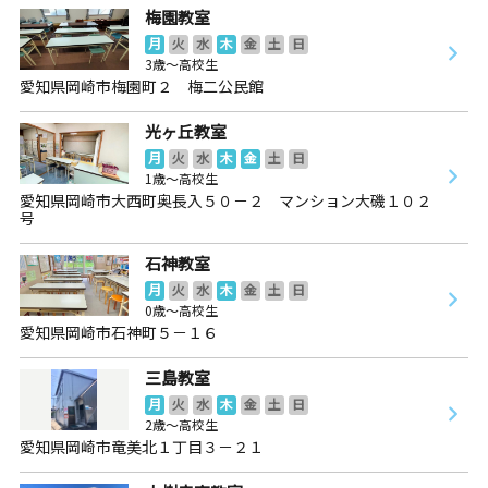
梅園教室
月
火
水
木
金
土
日
3歳～高校生
愛知県岡崎市梅園町２ 梅二公民館
光ヶ丘教室
月
火
水
木
金
土
日
1歳～高校生
愛知県岡崎市大西町奥長入５０－２ マンション大磯１０２
号
石神教室
月
火
水
木
金
土
日
0歳～高校生
愛知県岡崎市石神町５－１６
三島教室
月
火
水
木
金
土
日
2歳～高校生
愛知県岡崎市竜美北１丁目３－２１