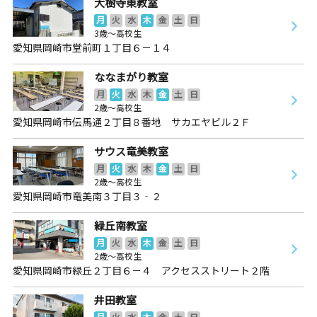
大樹寺東教室
月
火
水
木
金
土
日
3歳～高校生
愛知県岡崎市堂前町１丁目６－１４
ななまがり教室
月
火
水
木
金
土
日
2歳～高校生
愛知県岡崎市伝馬通２丁目８番地 サカエヤビル２Ｆ
サウス竜美教室
月
火
水
木
金
土
日
2歳～高校生
愛知県岡崎市竜美南３丁目３‐２
緑丘南教室
月
火
水
木
金
土
日
2歳～高校生
愛知県岡崎市緑丘２丁目６－４ アクセスストリート２階
井田教室
月
火
水
木
金
土
日