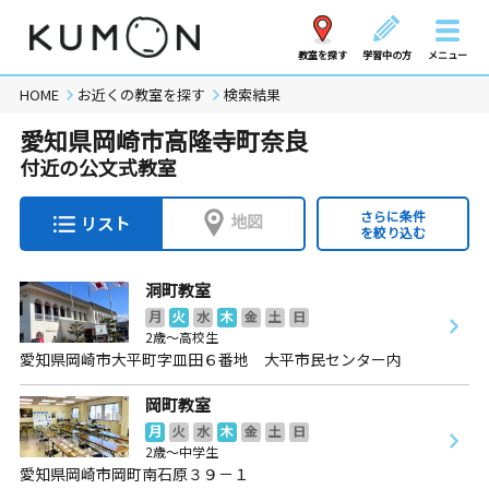
教室を探す
学習中の方
メニュー
HOME
お近くの教室を探す
検索結果
愛知県岡崎市高隆寺町奈良
付近の公文式教室
さらに条件
地図
リスト
を絞り込む
洞町教室
月
火
水
木
金
土
日
2歳～高校生
愛知県岡崎市大平町字皿田６番地 大平市民センター内
岡町教室
月
火
水
木
金
土
日
2歳～中学生
愛知県岡崎市岡町南石原３９－１