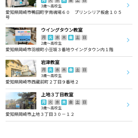
3歳～高校生
愛知県岡崎市鴨田町字南魂場６０ プリンシリア板倉１０５
号
ウイングタウン教室
月
火
水
木
金
土
日
2歳～高校生
愛知県岡崎市羽根町小豆坂３番地ウイングタウン内１階
岩津教室
月
火
水
木
金
土
日
3歳～高校生
愛知県岡崎市西蔵前町２丁目９番地２
上地３丁目教室
月
火
水
木
金
土
日
3歳～高校生
愛知県岡崎市上地３丁目３０－１２