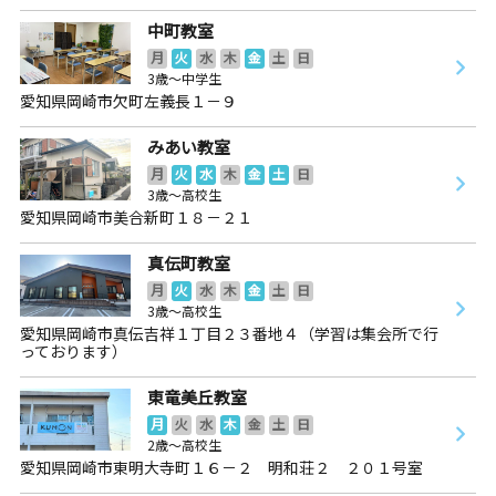
中町教室
月
火
水
木
金
土
日
3歳～中学生
愛知県岡崎市欠町左義長１－９
みあい教室
月
火
水
木
金
土
日
3歳～高校生
愛知県岡崎市美合新町１８－２１
真伝町教室
月
火
水
木
金
土
日
3歳～高校生
愛知県岡崎市真伝吉祥１丁目２３番地４（学習は集会所で行
っております）
東竜美丘教室
月
火
水
木
金
土
日
2歳～高校生
愛知県岡崎市東明大寺町１６－２ 明和荘２ ２０１号室