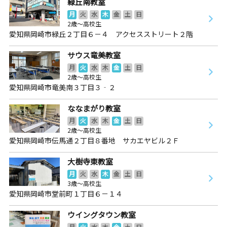
緑丘南教室
月
火
水
木
金
土
日
2歳～高校生
愛知県岡崎市緑丘２丁目６－４ アクセスストリート２階
サウス竜美教室
月
火
水
木
金
土
日
2歳～高校生
愛知県岡崎市竜美南３丁目３‐２
ななまがり教室
月
火
水
木
金
土
日
2歳～高校生
愛知県岡崎市伝馬通２丁目８番地 サカエヤビル２Ｆ
大樹寺東教室
月
火
水
木
金
土
日
3歳～高校生
愛知県岡崎市堂前町１丁目６－１４
ウイングタウン教室
月
火
水
木
金
土
日