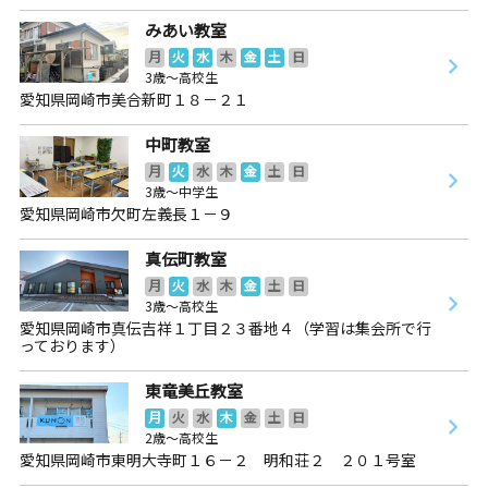
みあい教室
月
火
水
木
金
土
日
3歳～高校生
愛知県岡崎市美合新町１８－２１
中町教室
月
火
水
木
金
土
日
3歳～中学生
愛知県岡崎市欠町左義長１－９
真伝町教室
月
火
水
木
金
土
日
3歳～高校生
愛知県岡崎市真伝吉祥１丁目２３番地４（学習は集会所で行
っております）
東竜美丘教室
月
火
水
木
金
土
日
2歳～高校生
愛知県岡崎市東明大寺町１６－２ 明和荘２ ２０１号室