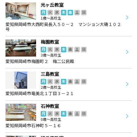
光ヶ丘教室
月
火
水
木
金
土
日
1歳～高校生
愛知県岡崎市大西町奥長入５０－２ マンション大磯１０２
号
梅園教室
月
火
水
木
金
土
日
3歳～高校生
愛知県岡崎市梅園町２ 梅二公民館
三島教室
月
火
水
木
金
土
日
2歳～高校生
愛知県岡崎市竜美北１丁目３－２１
石神教室
月
火
水
木
金
土
日
0歳～高校生
愛知県岡崎市石神町５－１６