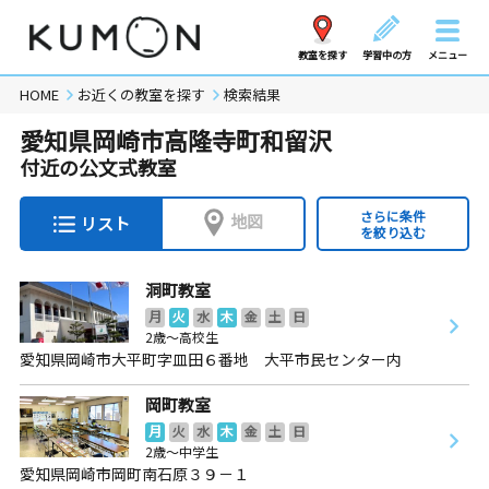
教室を探す
学習中の方
メニュー
HOME
お近くの教室を探す
検索結果
愛知県岡崎市高隆寺町和留沢
付近の公文式教室
さらに条件
地図
リスト
を絞り込む
洞町教室
月
火
水
木
金
土
日
2歳～高校生
愛知県岡崎市大平町字皿田６番地 大平市民センター内
岡町教室
月
火
水
木
金
土
日
2歳～中学生
愛知県岡崎市岡町南石原３９－１