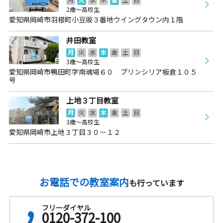
2歳～高校生
愛知県岡崎市羽根町小豆坂３番地ウイングタウン内１階
井田教室
月
火
水
木
金
土
日
3歳～高校生
愛知県岡崎市鴨田町字南魂場６０ プリンシリア板倉１０５
号
上地３丁目教室
月
火
水
木
金
土
日
3歳～高校生
愛知県岡崎市上地３丁目３０－１２
お電話での教室案内
も行っています
フリーダイヤル
0120-372-100