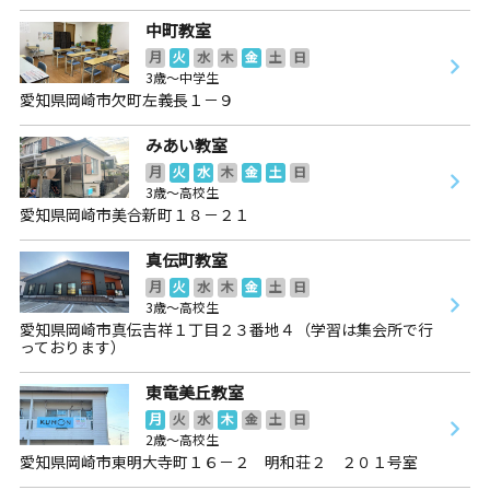
中町教室
月
火
水
木
金
土
日
3歳～中学生
愛知県岡崎市欠町左義長１－９
みあい教室
月
火
水
木
金
土
日
3歳～高校生
愛知県岡崎市美合新町１８－２１
真伝町教室
月
火
水
木
金
土
日
3歳～高校生
愛知県岡崎市真伝吉祥１丁目２３番地４（学習は集会所で行
っております）
東竜美丘教室
月
火
水
木
金
土
日
2歳～高校生
愛知県岡崎市東明大寺町１６－２ 明和荘２ ２０１号室