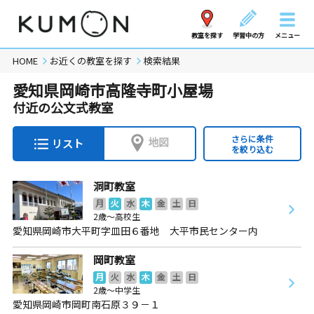
教室を探す
学習中の方
メニュー
HOME
お近くの教室を探す
検索結果
愛知県岡崎市高隆寺町小屋場
付近の公文式教室
さらに条件
地図
リスト
を絞り込む
洞町教室
月
火
水
木
金
土
日
2歳～高校生
愛知県岡崎市大平町字皿田６番地 大平市民センター内
岡町教室
月
火
水
木
金
土
日
2歳～中学生
愛知県岡崎市岡町南石原３９－１