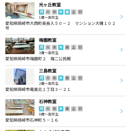
光ヶ丘教室
月
火
水
木
金
土
日
1歳～高校生
愛知県岡崎市大西町奥長入５０－２ マンション大磯１０２
号
梅園教室
月
火
水
木
金
土
日
3歳～高校生
愛知県岡崎市梅園町２ 梅二公民館
三島教室
月
火
水
木
金
土
日
2歳～高校生
愛知県岡崎市竜美北１丁目３－２１
石神教室
月
火
水
木
金
土
日
0歳～高校生
愛知県岡崎市石神町５－１６