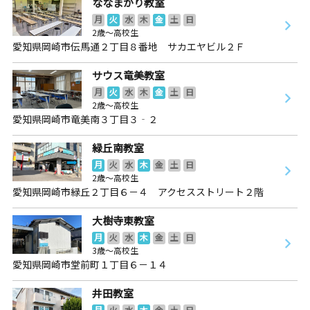
ななまがり教室
月
火
水
木
金
土
日
2歳～高校生
愛知県岡崎市伝馬通２丁目８番地 サカエヤビル２Ｆ
サウス竜美教室
月
火
水
木
金
土
日
2歳～高校生
愛知県岡崎市竜美南３丁目３‐２
緑丘南教室
月
火
水
木
金
土
日
2歳～高校生
愛知県岡崎市緑丘２丁目６－４ アクセスストリート２階
大樹寺東教室
月
火
水
木
金
土
日
3歳～高校生
愛知県岡崎市堂前町１丁目６－１４
井田教室
月
火
水
木
金
土
日