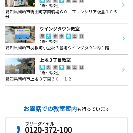
3歳～高校生
愛知県岡崎市鴨田町字南魂場６０ プリンシリア板倉１０５
号
ウイングタウン教室
月
火
水
木
金
土
日
2歳～高校生
愛知県岡崎市羽根町小豆坂３番地ウイングタウン内１階
上地３丁目教室
月
火
水
木
金
土
日
3歳～高校生
愛知県岡崎市上地３丁目３０－１２
お電話での教室案内
も行っています
フリーダイヤル
0120-372-100