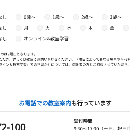
なし
0歳〜
1歳〜
2歳〜
3歳〜
日
なし
月
火
水
木
金
マンション
なし
オンライン&教室学習
のは2曜日となります。
ただき、詳しくは教室にお問い合わせください。（曜日によって異なる場合や7～8
ライン＆教室学習」での学習か）については、保護者の方とご相談させていただき
お電話での教室案内
も行っています
受付時間
72-100
9:30～17:30（土日、祝