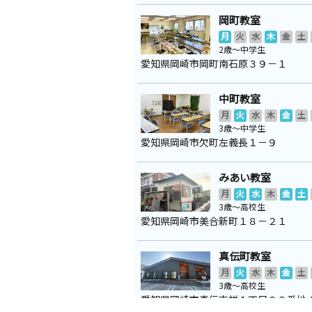
岡町教室
月
火
水
木
金
土
2歳～中学生
愛知県岡崎市岡町南石原３９－１
中町教室
月
火
水
木
金
土
3歳～中学生
愛知県岡崎市欠町左義長１－９
みあい教室
月
火
水
木
金
土
3歳～高校生
愛知県岡崎市美合新町１８－２１
真伝町教室
月
火
水
木
金
土
3歳～高校生
愛知県岡崎市真伝吉祥１丁目２３番地
集会所で行っております）