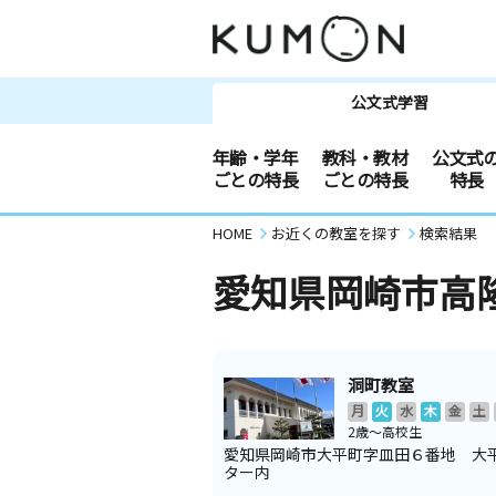
公文式学習
年齢・学年
教科・教材
公文式
ごとの特長
ごとの特長
特長
HOME
お近くの教室を探す
検索結果
愛知県岡崎市高
洞町教室
月
火
水
木
金
土
2歳～高校生
愛知県岡崎市大平町字皿田６番地 大
ター内