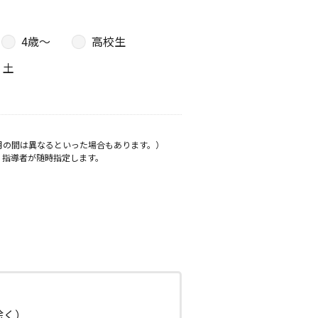
4歳〜
高校生
土
月の間は異なるといった場合もあります。）
、指導者が随時指定します。
日除く）