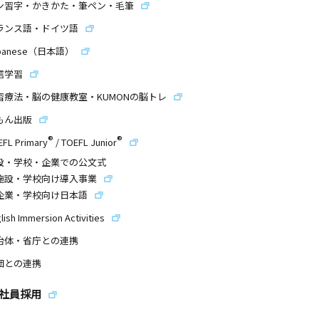
ン習字・かきかた・筆ペン・毛筆
ランス語・ドイツ語
panese（日本語）
信学習
習療法・脳の健康教室・KUMONの脳トレ
もん出版
®
®
EFL Primary
/
TOEFL Junior
設・学校・企業での公文式
施設・学校向け導入事業
企業・学校向け日本語
lish Immersion Activities
治体・省庁との連携
団との連携
社員採用