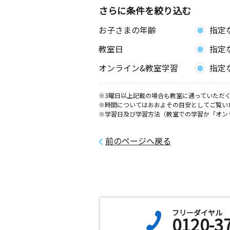
さらに条件を絞り込む
光ヶ丘教室
お子さまの年齢
指定
月
火
水
木
金
土
1歳～高校生
教室日
指定
愛知県岡崎市大西町奥長入５０－２ 
大磯１０２号
オンライン&教室学習
指定
※3曜日以上記載の場合も教室に通っていただく
※時間についてはおおよその目安としてご覧い
※学習日及び学習方法（教室での学習か「オン
前のページへ戻る
フリーダイヤル
0120-3