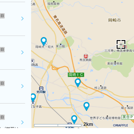
日
日
日
日
2km
４（学習は