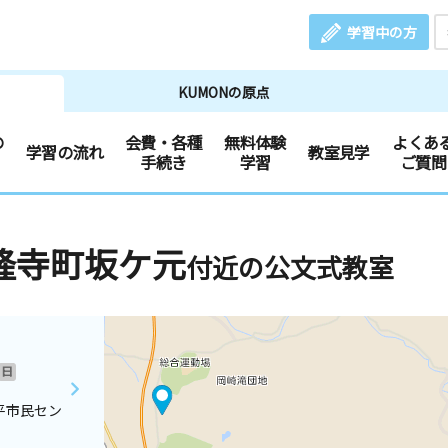
学習中の方
KUMONの原点
の
会費・各種
無料体験
よくあ
学習の流れ
教室見学
手続き
学習
ご質問
隆寺町坂ケ元
付近の公文式教室
日
平市民セン