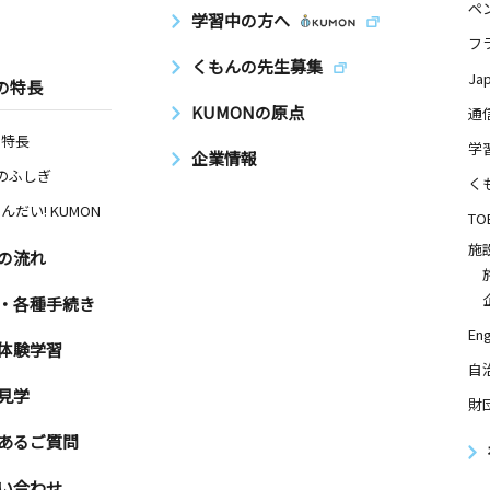
ペ
学習中の方へ
フ
くもんの先生募集
Ja
の特長
KUMONの原点
通
の特長
学
企業情報
Nのふしぎ
く
んだい! KUMON
TO
施
の流れ
・各種手続き
Eng
体験学習
自
見学
財
あるご質問
い合わせ