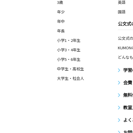
3歳
英語
年少
国語
年中
公文式
年長
公文式
小学1・2年生
KUMO
小学3・4年生
どんなも
小学5・6年生
中学生・高校生
学習
大学生・社会人
会費
無料
教室
よく
お問