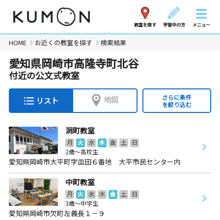
教室を探す
学習中の方
メニュー
HOME
お近くの教室を探す
検索結果
愛知県岡崎市高隆寺町北谷
付近の公文式教室
さらに条件
地図
リスト
を絞り込む
洞町教室
月
火
水
木
金
土
日
2歳～高校生
愛知県岡崎市大平町字皿田６番地 大平市民センター内
中町教室
月
火
水
木
金
土
日
3歳～中学生
愛知県岡崎市欠町左義長１－９