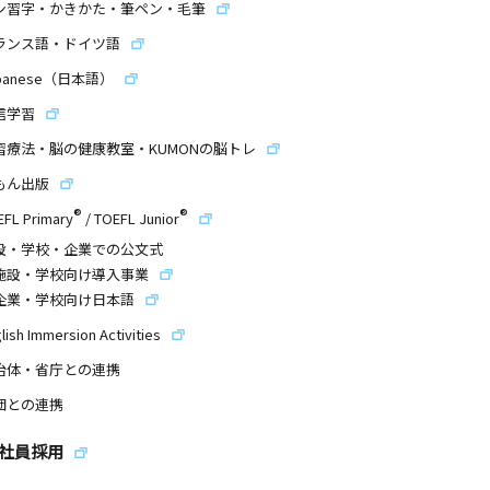
ン習字・かきかた・筆ペン・毛筆
ランス語・ドイツ語
panese（日本語）
信学習
習療法・脳の健康教室・KUMONの脳トレ
もん出版
®
®
EFL Primary
/
TOEFL Junior
設・学校・企業での公文式
施設・学校向け導入事業
企業・学校向け日本語
lish Immersion Activities
治体・省庁との連携
団との連携
社員採用