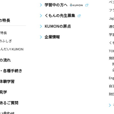
ペ
日
学習中の方へ
フ
ングタウン
くもんの先生募集
Ja
の特長
KUMONの原点
通
の特長
学
企業情報
日
Nのふしぎ
く
リンシリア
んだい! KUMON
TO
施
の流れ
・各種手続き
Eng
体験学習
自
見学
財
あるご質問
い合わせ