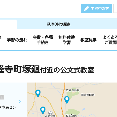
学習中の方
KUMONの原点
の
会費・各種
無料体験
よくあ
学習の流れ
教室見学
手続き
学習
ご質問
隆寺町塚廻
付近の公文式教室
日
平市民セン