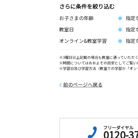
さらに条件を絞り込む
東竜美丘教室
お子さまの年齢
指定
月
火
水
木
金
土
2歳～高校生
教室日
指定
愛知県岡崎市東明大寺町１６－２ 明
０１号室
オンライン&教室学習
指定
梅園教室
※3曜日以上記載の場合も教室に通っていただく
月
火
水
木
金
土
※時間についてはおおよその目安としてご覧い
3歳～高校生
※学習日及び学習方法（教室での学習か「オン
愛知県岡崎市梅園町２ 梅二公民館
前のページへ戻る
光ヶ丘教室
月
火
水
木
金
土
1歳～高校生
愛知県岡崎市大西町奥長入５０－２ 
大磯１０２号
フリーダイヤル
三島教室
0120-3
月
火
水
木
金
土