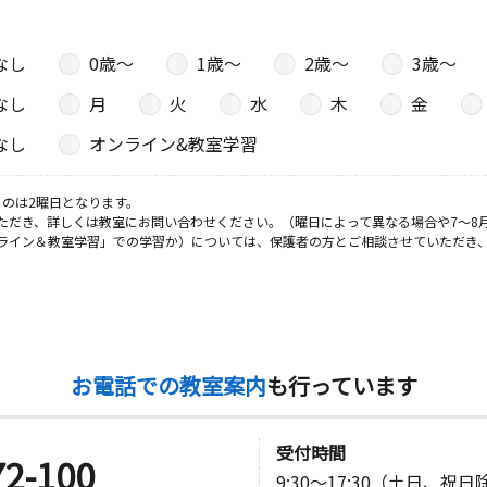
なし
0歳〜
1歳〜
2歳〜
3歳〜
日
なし
月
火
水
木
金
和荘２ ２
なし
オンライン&教室学習
のは2曜日となります。
日
ただき、詳しくは教室にお問い合わせください。（曜日によって異なる場合や7～8
ライン＆教室学習」での学習か）については、保護者の方とご相談させていただき
日
お電話での教室案内
も行っています
マンション
受付時間
72-100
9:30～17:30（土日、祝
日