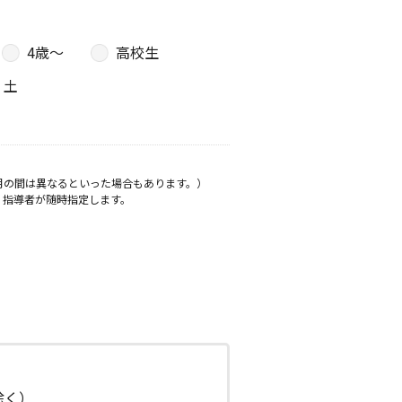
4歳〜
高校生
土
月の間は異なるといった場合もあります。）
、指導者が随時指定します。
日除く）