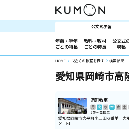
公文式学習
年齢・学年
教科・教材
公文式
ごとの特長
ごとの特長
特長
HOME
お近くの教室を探す
検索結果
愛知県岡崎市高
洞町教室
月
火
水
木
金
土
2歳～高校生
愛知県岡崎市大平町字皿田６番地 大
ター内