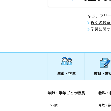
2歳～高校生
愛知県岡崎市竜美北１丁目３－２１
なお、フリ
ななまがり教室
近くの教室
月
火
水
木
金
土
学習に関す
2歳～高校生
愛知県岡崎市伝馬通２丁目８番地 サ
２Ｆ
石神教室
月
火
水
木
金
土
0歳～高校生
愛知県岡崎市石神町５－１６
年齢・学年
教科・教
サウス竜美教室
月
火
水
木
金
土
2歳～高校生
年齢・学年ごとの特長
教科・
愛知県岡崎市竜美南３丁目３‐２
0～2歳
算数・
ウイングタウン教