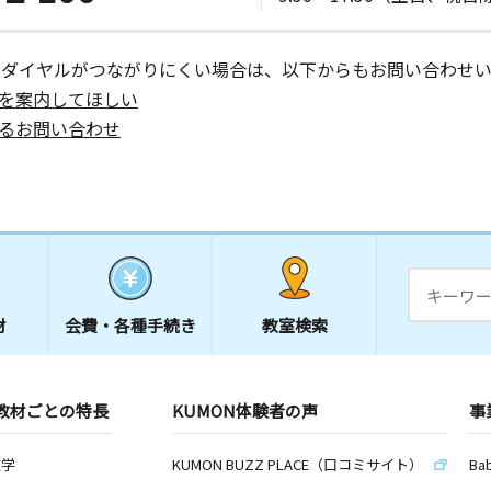
ーダイヤルがつながりにくい場合は、以下からもお問い合わせい
を案内してほしい
日
るお問い合わせ
カエヤビル
日
材
会費・
各種手続き
教室検索
日
教材ごとの特長
KUMON体験者の声
事
数学
KUMON BUZZ PLACE（口コミサイト）
Ba
室