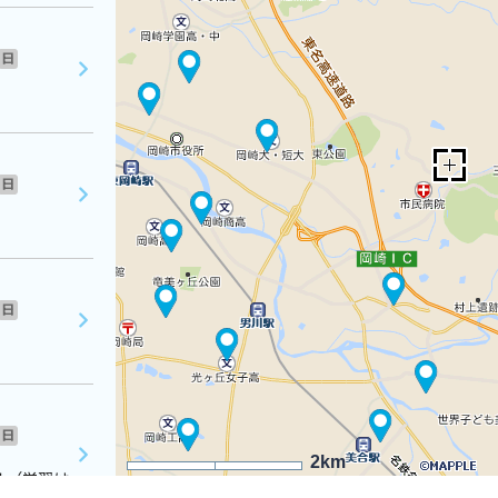
日
日
日
日
2km
４（学習は