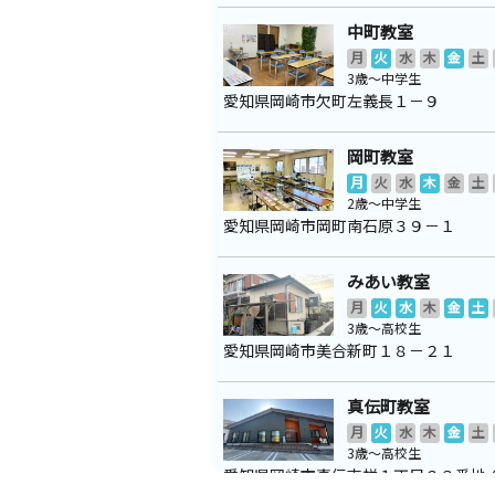
中町教室
月
火
水
木
金
土
3歳～中学生
愛知県岡崎市欠町左義長１－９
岡町教室
月
火
水
木
金
土
2歳～中学生
愛知県岡崎市岡町南石原３９－１
みあい教室
月
火
水
木
金
土
3歳～高校生
愛知県岡崎市美合新町１８－２１
真伝町教室
月
火
水
木
金
土
3歳～高校生
愛知県岡崎市真伝吉祥１丁目２３番地
集会所で行っております）