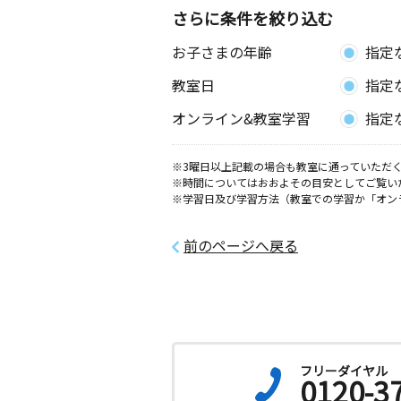
さらに条件を絞り込む
光ヶ丘教室
お子さまの年齢
指定
月
火
水
木
金
土
1歳～高校生
教室日
指定
愛知県岡崎市大西町奥長入５０－２ 
大磯１０２号
オンライン&教室学習
指定
真伝町教室
※3曜日以上記載の場合も教室に通っていただく
月
火
水
木
金
土
※時間についてはおおよその目安としてご覧い
3歳～高校生
※学習日及び学習方法（教室での学習か「オン
愛知県岡崎市真伝吉祥１丁目２３番地
集会所で行っております）
前のページへ戻る
梅園教室
月
火
水
木
金
土
3歳～高校生
愛知県岡崎市梅園町２ 梅二公民館
フリーダイヤル
三島教室
0120-3
月
火
水
木
金
土