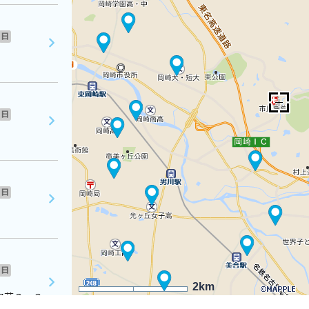
日
日
日
日
2km
和荘２ ２