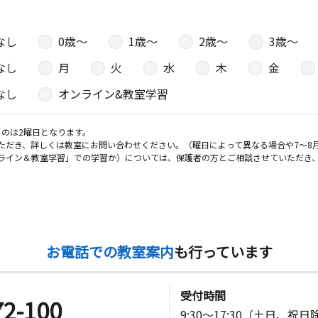
なし
0歳〜
1歳〜
2歳〜
3歳〜
日
なし
月
火
水
木
金
マンション
なし
オンライン&教室学習
のは2曜日となります。
日
ただき、詳しくは教室にお問い合わせください。（曜日によって異なる場合や7～8
ライン＆教室学習」での学習か）については、保護者の方とご相談させていただき
４（学習は
日
お電話での教室案内
も行っています
受付時間
72-100
9:30～17:30（土日、祝
日