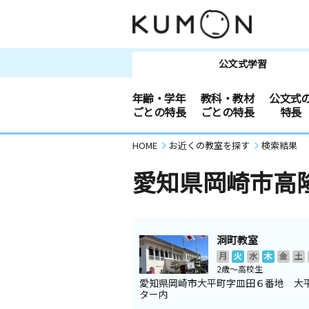
公文式学習
年齢・学年
教科・教材
公文式
ごとの特長
ごとの特長
特長
HOME
お近くの教室を探す
検索結果
愛知県岡崎市高
洞町教室
月
火
水
木
金
土
2歳～高校生
愛知県岡崎市大平町字皿田６番地 大
ター内