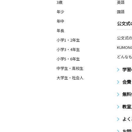
3歳
英語
月
火
水
木
金
土
2歳～高校生
年少
国語
愛知県岡崎市緑丘２丁目６－４ アク
ート２階
年中
公文式
年長
ウイングタウン教
公文式
小学1・2年生
月
火
水
木
金
土
KUMO
2歳～高校生
小学3・4年生
愛知県岡崎市羽根町小豆坂３番地ウイ
どんなも
内１階
小学5・6年生
中学生・高校生
学習
井田教室
大学生・社会人
月
火
水
木
金
土
会費
3歳～高校生
愛知県岡崎市鴨田町字南魂場６０ プ
無料
板倉１０５号
教室
よく
お問