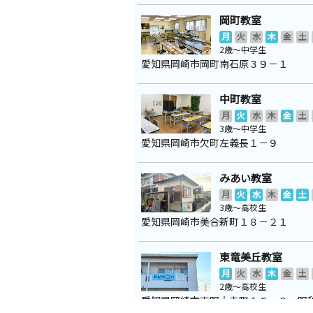
岡町教室
月
火
水
木
金
土
2歳～中学生
愛知県岡崎市岡町南石原３９－１
中町教室
月
火
水
木
金
土
3歳～中学生
愛知県岡崎市欠町左義長１－９
みあい教室
月
火
水
木
金
土
3歳～高校生
愛知県岡崎市美合新町１８－２１
東竜美丘教室
月
火
水
木
金
土
2歳～高校生
愛知県岡崎市東明大寺町１６－２ 明
０１号室