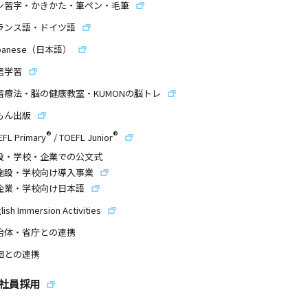
ン習字・かきかた・筆ペン・毛筆
ランス語・ドイツ語
panese（日本語）
信学習
習療法・脳の健康教室・KUMONの脳トレ
もん出版
®
®
EFL Primary
/
TOEFL Junior
設・学校・企業での公文式
施設・学校向け導入事業
企業・学校向け日本語
lish Immersion Activities
治体・省庁との連携
団との連携
社員採用