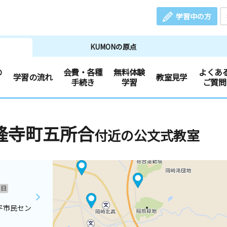
学習中の方
KUMONの原点
の
会費・各種
無料体験
よくあ
学習の流れ
教室見学
手続き
学習
ご質問
隆寺町五所合
付近の公文式教室
日
平市民セン