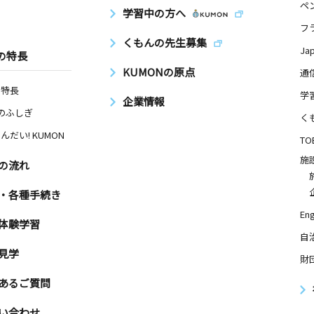
ペ
日
学習中の方へ
フ
セスストリ
くもんの先生募集
Ja
の特長
KUMONの原点
通
室
の特長
学
企業情報
日
Nのふしぎ
く
ングタウン
んだい! KUMON
TO
施
の流れ
日
・各種手続き
Eng
リンシリア
体験学習
自
見学
財
あるご質問
い合わせ