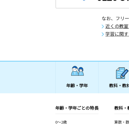
2歳～高校生
愛知県岡崎市竜美北１丁目３－２１
なお、フリ
サウス竜美教室
近くの教室
月
火
水
木
金
土
学習に関す
2歳～高校生
愛知県岡崎市竜美南３丁目３‐２
ななまがり教室
月
火
水
木
金
土
2歳～高校生
愛知県岡崎市伝馬通２丁目８番地 サ
２Ｆ
年齢・学年
教科・教
石神教室
月
火
水
木
金
土
0歳～高校生
年齢・学年ごとの特長
教科・
愛知県岡崎市石神町５－１６
0～2歳
算数・
緑丘南教室