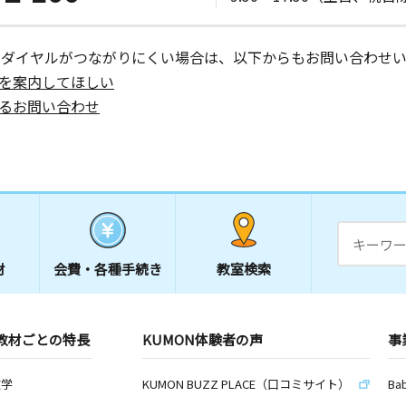
ーダイヤルがつながりにくい場合は、以下からもお問い合わせい
を案内してほしい
日
るお問い合わせ
日
カエヤビル
材
会費・
各種手続き
教室検索
日
教材ごとの特長
KUMON体験者の声
事
数学
KUMON BUZZ PLACE（口コミサイト）
Ba