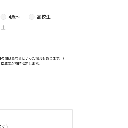
4歳〜
高校生
土
月の間は異なるといった場合もあります。）
、指導者が随時指定します。
日除く）