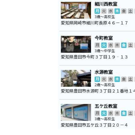
細川西教室
月
火
水
木
金
土
3歳～高校生
愛知県岡崎市細川町長原４６－１７
今町教室
月
火
水
木
金
土
3歳～中学生
愛知県豊田市今町３丁目１９‐１３
水源教室
月
火
水
木
金
土
2歳～高校生
愛知県豊田市水源町３丁目２１番地１
五ケ丘教室
月
火
水
木
金
土
3歳～高校生
愛知県豊田市五ケ丘３丁目２０－４