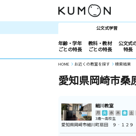
公文式学習
年齢・学年
教科・教材
公文式
ごとの特長
ごとの特長
特長
HOME
お近くの教室を探す
検索結果
愛知県岡崎市桑
細川教室
月
火
水
木
金
土
3歳～高校生
愛知県岡崎市細川町扇田 ９‐１２９