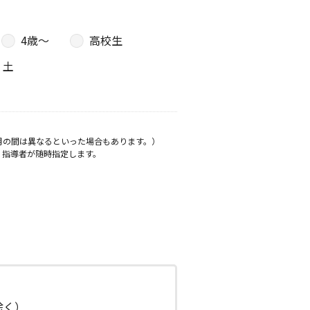
4歳〜
高校生
土
月の間は異なるといった場合もあります。）
、指導者が随時指定します。
日除く）