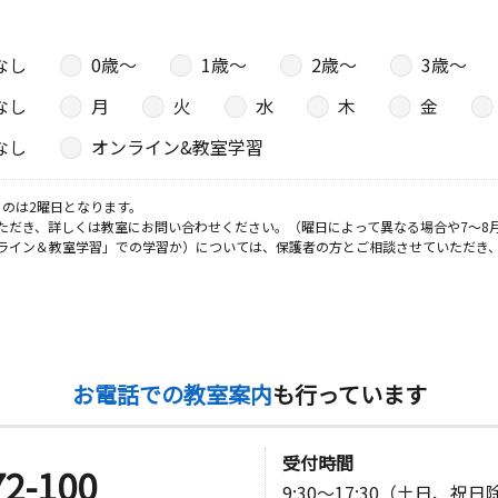
日
なし
0歳〜
1歳〜
2歳〜
3歳〜
端公民館
なし
月
火
水
木
金
なし
オンライン&教室学習
のは2曜日となります。
ただき、詳しくは教室にお問い合わせください。（曜日によって異なる場合や7～8
ライン＆教室学習」での学習か）については、保護者の方とご相談させていただき
お電話での教室案内
も行っています
受付時間
72-100
9:30～17:30（土日、祝