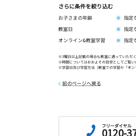
畝部教室
さらに条件を絞り込む
月
火
水
木
金
土
お子さまの年齢
指定
0歳～高校生
愛知県豊田市畝部東町釆女４６－３川
教室日
指定
オンライン&教室学習
指定
※3曜日以上記載の場合も教室に通っていただく
※時間についてはおおよその目安としてご覧い
※学習日及び学習方法（教室での学習か「オン
前のページへ戻る
フリーダイヤル
0120-3