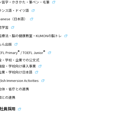
ン習字・かきかた・筆ペン・毛筆
ランス語・ドイツ語
panese（日本語）
信学習
習療法・脳の健康教室・KUMONの脳トレ
もん出版
®
®
EFL Primary
/
TOEFL Junior
設・学校・企業での公文式
施設・学校向け導入事業
企業・学校向け日本語
lish Immersion Activities
治体・省庁との連携
団との連携
社員採用