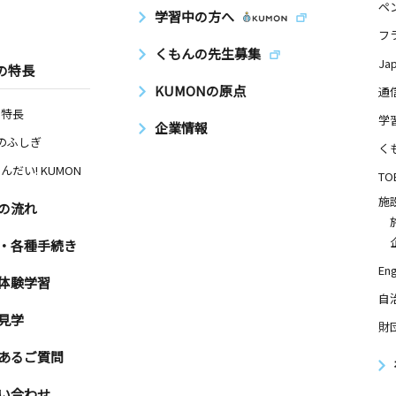
ペ
学習中の方へ
フ
くもんの先生募集
Ja
の特長
KUMONの原点
通
の特長
学
企業情報
Nのふしぎ
く
んだい! KUMON
TO
施
の流れ
・各種手続き
Eng
体験学習
自
見学
財
あるご質問
い合わせ