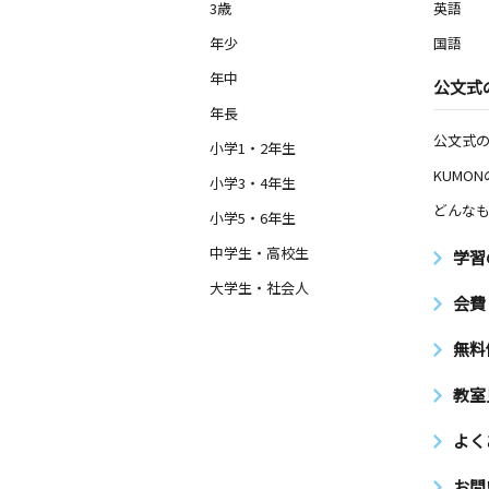
3歳
英語
年少
国語
年中
公文式
年長
公文式
小学1・2年生
KUMO
小学3・4年生
どんなも
小学5・6年生
中学生・高校生
学習
大学生・社会人
会費
無料
教室
よく
お問