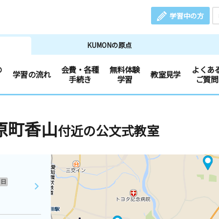
学習中の方
KUMONの原点
の
会費・各種
無料体験
よくあ
学習の流れ
教室見学
手続き
学習
ご質問
原町香山
付近の公文式教室
日