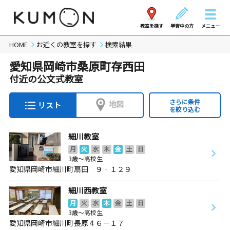
教室を探す
学習中の方
メニュー
HOME
お近くの教室を探す
検索結果
愛知県岡崎市桑原町存西田
付近の公文式教室
さらに条件
地図
リスト
を絞り込む
細川教室
月
火
水
木
金
土
日
3歳～高校生
愛知県岡崎市細川町扇田 ９‐１２９
細川西教室
月
火
水
木
金
土
日
3歳～高校生
愛知県岡崎市細川町長原４６－１７