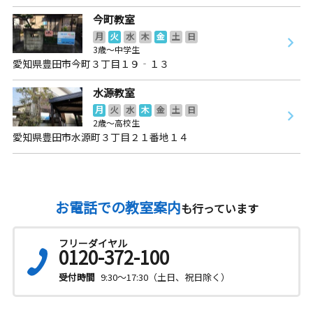
今町教室
月
火
水
木
金
土
日
3歳～中学生
愛知県豊田市今町３丁目１９‐１３
水源教室
月
火
水
木
金
土
日
2歳～高校生
愛知県豊田市水源町３丁目２１番地１４
お電話での教室案内
も行っています
フリーダイヤル
0120-372-100
受付時間
9:30～17:30（土日、祝日除く）