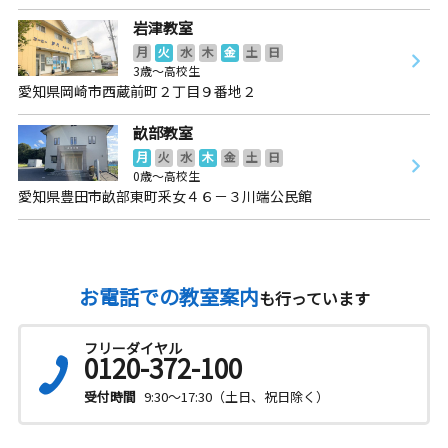
岩津教室
月
火
水
木
金
土
日
3歳～高校生
愛知県岡崎市西蔵前町２丁目９番地２
畝部教室
月
火
水
木
金
土
日
0歳～高校生
愛知県豊田市畝部東町釆女４６－３川端公民館
お電話での教室案内
も行っています
フリーダイヤル
0120-372-100
受付時間
9:30～17:30（土日、祝日除く）