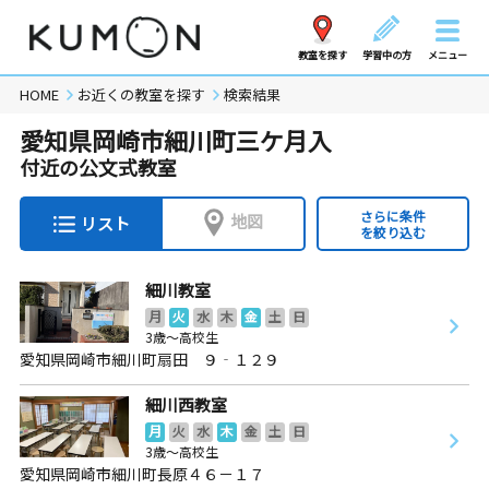
教室を探す
学習中の方
メニュー
HOME
お近くの教室を探す
検索結果
愛知県岡崎市細川町三ケ月入
付近の公文式教室
さらに条件
地図
リスト
を絞り込む
細川教室
月
火
水
木
金
土
日
3歳～高校生
愛知県岡崎市細川町扇田 ９‐１２９
細川西教室
月
火
水
木
金
土
日
3歳～高校生
愛知県岡崎市細川町長原４６－１７