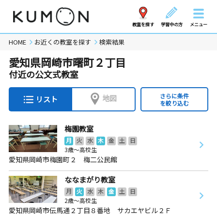
教室を探す
学習中の方
メニュー
HOME
お近くの教室を探す
検索結果
愛知県岡崎市曙町２丁目
付近の公文式教室
さらに条件
地図
リスト
を絞り込む
梅園教室
月
火
水
木
金
土
日
3歳～高校生
愛知県岡崎市梅園町２ 梅二公民館
ななまがり教室
月
火
水
木
金
土
日
2歳～高校生
愛知県岡崎市伝馬通２丁目８番地 サカエヤビル２Ｆ