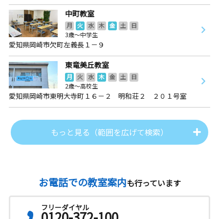
中町教室
月
火
水
木
金
土
日
3歳～中学生
愛知県岡崎市欠町左義長１－９
東竜美丘教室
月
火
水
木
金
土
日
2歳～高校生
愛知県岡崎市東明大寺町１６－２ 明和荘２ ２０１号室
もっと見る（範囲を広げて検索）
お電話での教室案内
も行っています
フリーダイヤル
0120-372-100