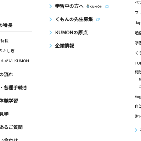
ペ
学習中の方へ
フ
くもんの先生募集
Ja
の特長
KUMONの原点
通
の特長
学
企業情報
Nのふしぎ
く
んだい! KUMON
TO
施
の流れ
・各種手続き
Eng
体験学習
自
見学
財
あるご質問
い合わせ