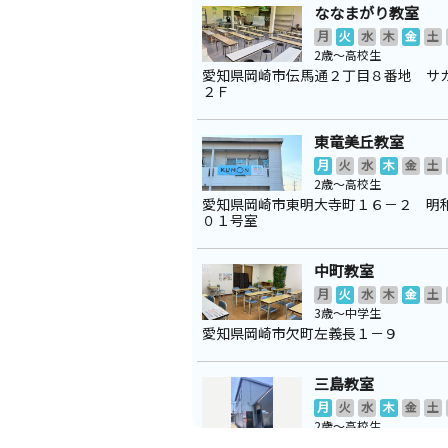
ななまがり教室
月
火
水
木
金
土
2歳～高校生
愛知県岡崎市伝馬通２丁目８番地 サ
２Ｆ
東竜美丘教室
月
火
水
木
金
土
2歳～高校生
愛知県岡崎市東明大寺町１６－２ 明
０１号室
中町教室
月
火
水
木
金
土
3歳～中学生
愛知県岡崎市欠町左義長１－９
三島教室
月
火
水
木
金
土
2歳～高校生
愛知県岡崎市竜美北１丁目３－２１