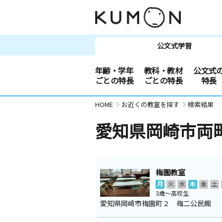
公文式学習
年齢・学年
教科・教材
公文式
ごとの特長
ごとの特長
特長
HOME
お近くの教室を探す
検索結果
愛知県岡崎市両
梅園教室
月
火
水
木
金
土
3歳～高校生
愛知県岡崎市梅園町２ 梅二公民館