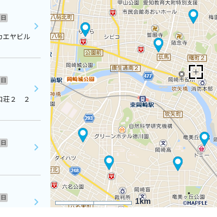
日
カエヤビル
日
和荘２ ２
日
日
1km