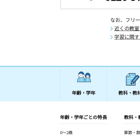
2歳～高校生
愛知県岡崎市上六名町３－６－２０
なお、フリ
広幡教室
近くの教室
月
火
水
木
金
土
学習に関す
3歳～高校生
愛知県岡崎市柿田町２番地２
年齢・学年
教科・教
年齢・学年ごとの特長
教科・
0～2歳
算数・