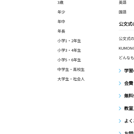
3歳
英語
年少
国語
年中
公文式
年長
公文式
小学1・2年生
KUMO
小学3・4年生
どんなも
小学5・6年生
中学生・高校生
学習
大学生・社会人
会費
無料
教室
よく
お問