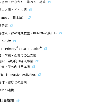
ン習字・かきかた・筆ペン・毛筆
ランス語・ドイツ語
panese（日本語）
信学習
習療法・脳の健康教室・KUMONの脳トレ
もん出版
®
®
EFL Primary
/
TOEFL Junior
設・学校・企業での公文式
施設・学校向け導入事業
企業・学校向け日本語
lish Immersion Activities
治体・省庁との連携
団との連携
社員採用