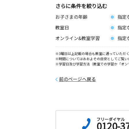
さらに条件を絞り込む
石神教室
お子さまの年齢
指定
月
火
水
木
金
土
0歳～高校生
教室日
指定
愛知県岡崎市石神町５－１６
オンライン&教室学習
指定
りぶら教室
月
火
水
木
金
土
※3曜日以上記載の場合も教室に通っていただく
※時間についてはおおよその目安としてご覧い
3歳～高校生
※学習日及び学習方法（教室での学習か「オン
愛知県岡崎市康生通西４丁目７１番地
書館交流プラザりぶら
前のページへ戻る
明大寺教室
月
火
水
木
金
土
3歳～高校生
愛知県岡崎市南明大寺町２‐８ フ
１０１
フリーダイヤル
六名教室
0120-3
月
火
水
木
金
土