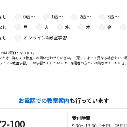
なし
0歳〜
1歳〜
2歳〜
3歳〜
日
なし
月
火
水
木
金
なし
オンライン&教室学習
日
のは2曜日となります。
ただき、詳しくは教室にお問い合わせください。（曜日によって異なる場合や7～8
ライン＆教室学習」での学習か）については、保護者の方とご相談させていただき
 岡崎市図
日
お電話での教室案内
も行っています
ォーブルＢ
受付時間
72-100
9:30～17:30（土日、祝
日