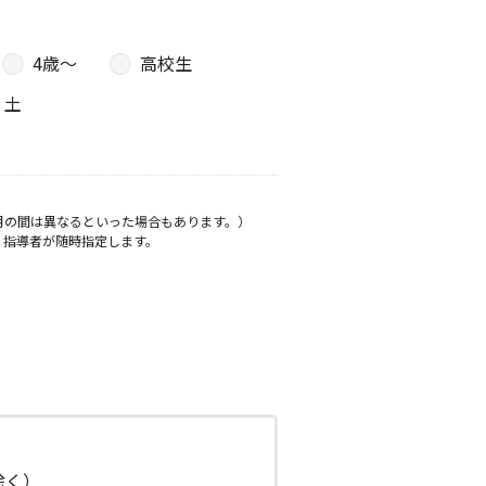
4歳〜
高校生
土
月の間は異なるといった場合もあります。）
、指導者が随時指定します。
日除く）