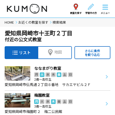
教室を探す
学習中の方
メニュー
HOME
お近くの教室を探す
検索結果
愛知県岡崎市十王町２丁目
付近の公文式教室
さらに条件
地図
リスト
を絞り込む
ななまがり教室
月
火
水
木
金
土
日
2歳～高校生
愛知県岡崎市伝馬通２丁目８番地 サカエヤビル２Ｆ
梅園教室
月
火
水
木
金
土
日
3歳～高校生
愛知県岡崎市梅園町２ 梅二公民館