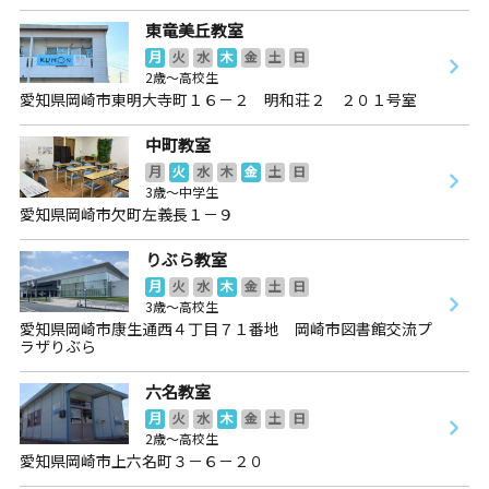
東竜美丘教室
月
火
水
木
金
土
日
2歳～高校生
愛知県岡崎市東明大寺町１６－２ 明和荘２ ２０１号室
中町教室
月
火
水
木
金
土
日
3歳～中学生
愛知県岡崎市欠町左義長１－９
りぶら教室
月
火
水
木
金
土
日
3歳～高校生
愛知県岡崎市康生通西４丁目７１番地 岡崎市図書館交流プ
ラザりぶら
六名教室
月
火
水
木
金
土
日
2歳～高校生
愛知県岡崎市上六名町３－６－２０