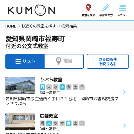
教室を探す
学習中の方
メニュー
HOME
お近くの教室を探す
検索結果
愛知県岡崎市福寿町
付近の公文式教室
さらに条件
地図
リスト
を絞り込む
りぶら教室
月
火
水
木
金
土
日
3歳～高校生
愛知県岡崎市康生通西４丁目７１番地 岡崎市図書館交流プ
ラザりぶら
広幡教室
月
火
水
木
金
土
日
3歳～高校生