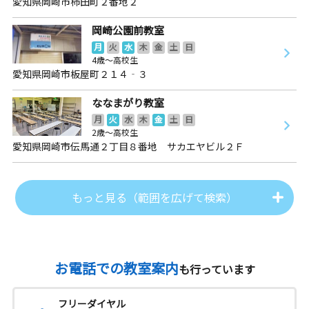
愛知県岡崎市柿田町２番地２
岡崎公園前教室
月
火
水
木
金
土
日
4歳～高校生
愛知県岡崎市板屋町２１４‐３
ななまがり教室
月
火
水
木
金
土
日
2歳～高校生
愛知県岡崎市伝馬通２丁目８番地 サカエヤビル２Ｆ
もっと見る（範囲を広げて検索）
お電話での教室案内
も行っています
フリーダイヤル