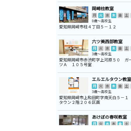
岡崎柱教室
月
火
水
木
金
土
0歳～高校生
愛知県岡崎市柱４丁目５－１２
六ツ美西部教室
月
火
水
木
金
土
3歳～高校生
愛知県岡崎市赤渋町字上河原５０ ガ
ツＡ １０５号室
エルエルタウン教
月
火
水
木
金
土
3歳～高校生
愛知県岡崎市上和田町字南天白５－１
タウン２階２０６区画
あけぼの春咲教室
月
火
水
木
金
土
2歳～高校生