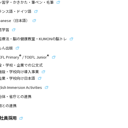
ン習字・かきかた・筆ペン・毛筆
ランス語・ドイツ語
panese（日本語）
信学習
習療法・脳の健康教室・KUMONの脳トレ
もん出版
®
®
EFL Primary
/
TOEFL Junior
設・学校・企業での公文式
施設・学校向け導入事業
企業・学校向け日本語
lish Immersion Activities
治体・省庁との連携
団との連携
社員採用