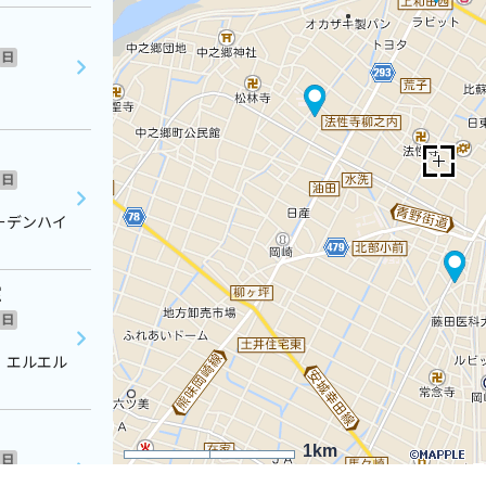
日
日
ーデンハイ
室
日
 エルエル
1km
日