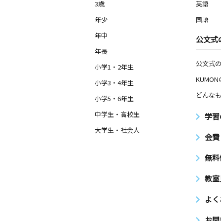
3歳
英語
年少
国語
年中
公文式
年長
公文式
小学1・2年生
KUMO
小学3・4年生
どんなも
小学5・6年生
中学生・高校生
学習
大学生・社会人
会費
無料
教室
よく
お問