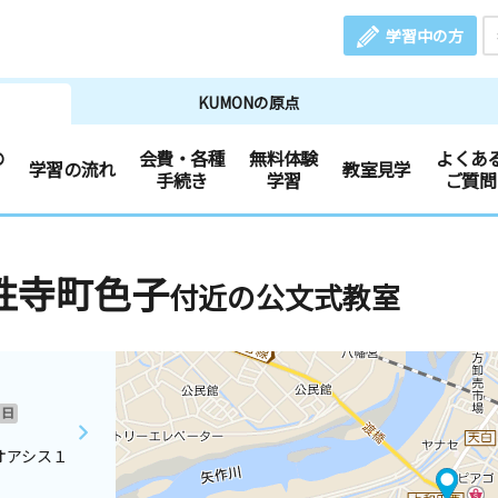
学習中の方
KUMONの原点
の
会費・各種
無料体験
よくあ
学習の流れ
教室見学
手続き
学習
ご質問
性寺町色子
付近の公文式教室
日
オアシス１