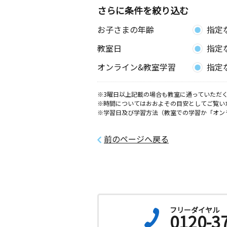
愛知県岡崎市柱町字東荒子１１２番地
さらに条件を絞り込む
お子さまの年齢
指定
南公園南教室
月
火
水
木
金
土
教室日
指定
3歳～高校生
愛知県岡崎市上地２丁目２８－２０ 
オンライン&教室学習
指定
ョン１０１
※3曜日以上記載の場合も教室に通っていただく
※時間についてはおおよその目安としてご覧い
※学習日及び学習方法（教室での学習か「オン
前のページへ戻る
フリーダイヤル
0120-3