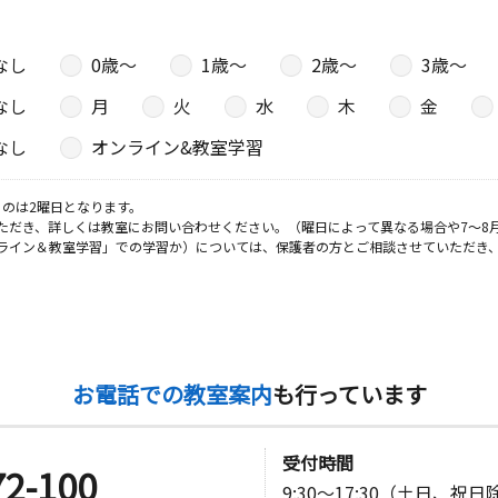
なし
0歳〜
1歳〜
2歳〜
3歳〜
日
なし
月
火
水
木
金
大谷マンシ
なし
オンライン&教室学習
のは2曜日となります。
ただき、詳しくは教室にお問い合わせください。（曜日によって異なる場合や7～8
ライン＆教室学習」での学習か）については、保護者の方とご相談させていただき
お電話での教室案内
も行っています
受付時間
72-100
9:30～17:30（土日、祝