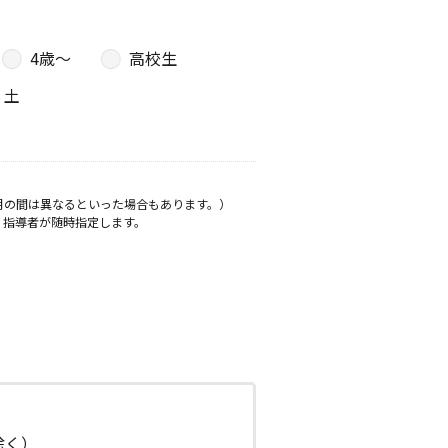
4歳〜
高校生
土
月の間は異なるといった場合もあります。）
、指導者が随時指定します。
日除く）