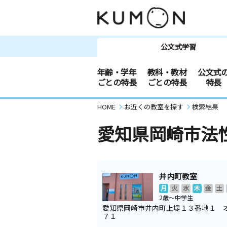
公文式学習
年齢・学年
教科・教材
公文式
ごとの特長
ごとの特長
特長
HOME
お近くの教室を探す
検索結果
愛知県岡崎市法
井内町教室
月
火
水
木
金
土
2歳～中学生
愛知県岡崎市井内町上堤１３番地１ 
７１