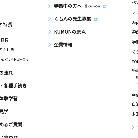
ペ
学習中の方へ
フ
くもんの先生募集
Ja
の特長
KUMONの原点
通
の特長
学
企業情報
Nのふしぎ
く
んだい! KUMON
TO
施
の流れ
・各種手続き
Eng
体験学習
自
見学
財
あるご質問
い合わせ