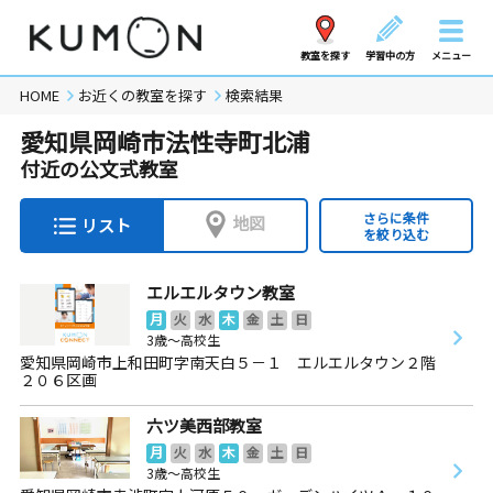
教室を探す
学習中の方
メニュー
HOME
お近くの教室を探す
検索結果
愛知県岡崎市法性寺町北浦
付近の公文式教室
さらに条件
地図
リスト
を絞り込む
エルエルタウン教室
月
火
水
木
金
土
日
3歳～高校生
愛知県岡崎市上和田町字南天白５－１ エルエルタウン２階
２０６区画
六ツ美西部教室
月
火
水
木
金
土
日
3歳～高校生