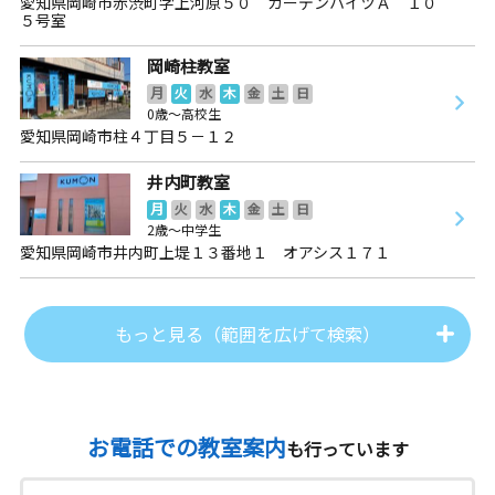
愛知県岡崎市赤渋町字上河原５０ ガーデンハイツＡ １０
５号室
岡崎柱教室
月
火
水
木
金
土
日
0歳～高校生
愛知県岡崎市柱４丁目５－１２
井内町教室
月
火
水
木
金
土
日
2歳～中学生
愛知県岡崎市井内町上堤１３番地１ オアシス１７１
もっと見る（範囲を広げて検索）
お電話での教室案内
も行っています