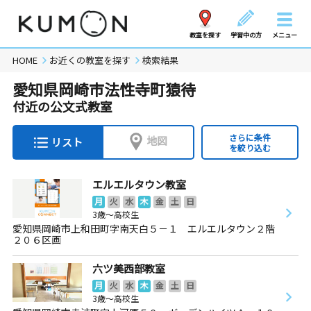
教室を探す
学習中の方
メニュー
HOME
お近くの教室を探す
検索結果
愛知県岡崎市法性寺町猿待
付近の公文式教室
さらに条件
地図
リスト
を絞り込む
エルエルタウン教室
月
火
水
木
金
土
日
3歳～高校生
愛知県岡崎市上和田町字南天白５－１ エルエルタウン２階
２０６区画
六ツ美西部教室
月
火
水
木
金
土
日
3歳～高校生