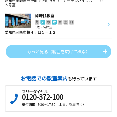
愛知県岡崎市赤渋町字上河原５０ ガーデンハイツＡ １０
５号室
岡崎柱教室
月
火
水
木
金
土
日
0歳～高校生
愛知県岡崎市柱４丁目５－１２
もっと見る（範囲を広げて検索）
お電話での教室案内
も行っています
フリーダイヤル
0120-372-100
受付時間
9:30～17:30（土日、祝日除く）