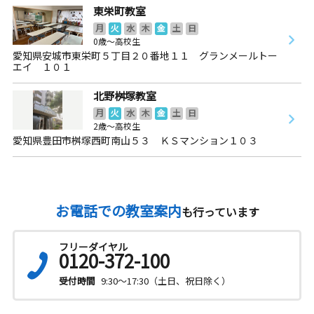
東栄町教室
月
火
水
木
金
土
日
0歳～高校生
愛知県安城市東栄町５丁目２０番地１１ グランメールトー
エイ １０１
北野桝塚教室
月
火
水
木
金
土
日
2歳～高校生
愛知県豊田市桝塚西町南山５３ ＫＳマンション１０３
お電話での教室案内
も行っています
フリーダイヤル
0120-372-100
受付時間
9:30～17:30（土日、祝日除く）