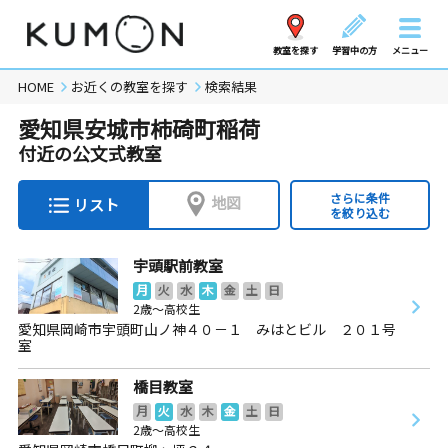
教室を探す
学習中の方
メニュー
HOME
お近くの教室を探す
検索結果
愛知県安城市柿碕町稲荷
付近の公文式教室
さらに条件
地図
リスト
を絞り込む
宇頭駅前教室
月
火
水
木
金
土
日
2歳～高校生
愛知県岡崎市宇頭町山ノ神４０－１ みはとビル ２０１号
室
橋目教室
月
火
水
木
金
土
日
2歳～高校生