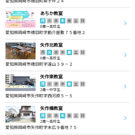
愛知県岡崎市橋目町柳ヶ坪２４
あちか教室
月
火
水
木
金
土
日
0歳～高校生
愛知県岡崎市橋目町字勘介屋敷７５番地２
矢作北教室
月
火
水
木
金
土
日
0歳～高校生
愛知県岡崎市橋目町字遠山３９－２
矢作東教室
月
火
水
木
金
土
日
2歳～中学生
愛知県岡崎市矢作町字西河原５－５
矢作橋教室
月
火
水
木
金
土
日
2歳～高校生
愛知県岡崎市矢作町字末広９番地７５