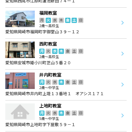
愛知県西尾市江原町蓮池新田７４ー１
福岡教室
月
火
水
木
金
土
日
2歳～高校生
愛知県岡崎市福岡町字御堂山３９－１２
西町教室
月
火
水
木
金
土
日
2歳～高校生
愛知県安城市姫小川町芝山５番２０
井内町教室
月
火
水
木
金
土
日
2歳～中学生
愛知県岡崎市井内町上堤１３番地１ オアシス１７１
上地町教室
月
火
水
木
金
土
日
5歳～中学生
愛知県岡崎市上地町字下屋敷５９－１