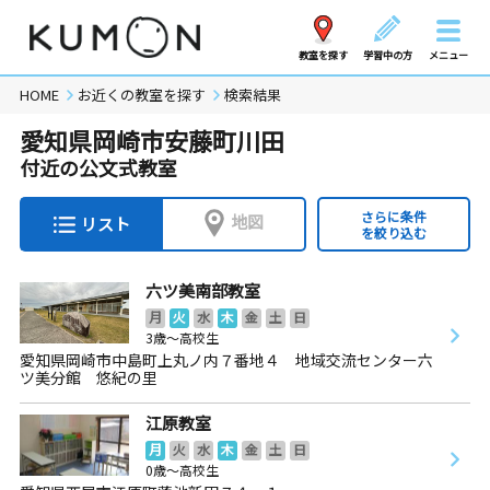
教室を探す
学習中の方
メニュー
HOME
お近くの教室を探す
検索結果
愛知県岡崎市安藤町川田
付近の公文式教室
さらに条件
地図
リスト
を絞り込む
六ツ美南部教室
月
火
水
木
金
土
日
3歳～高校生
愛知県岡崎市中島町上丸ノ内７番地４ 地域交流センター六
ツ美分館 悠紀の里
江原教室
月
火
水
木
金
土
日
0歳～高校生