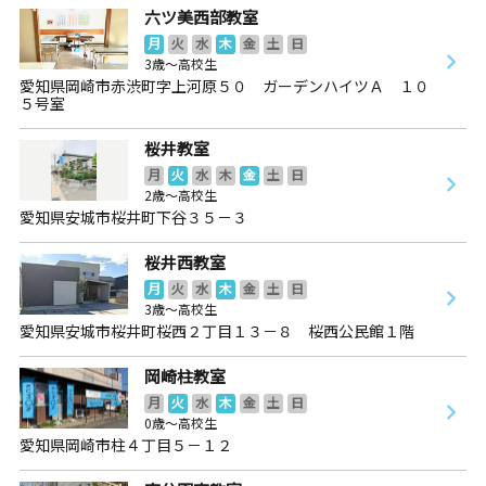
六ツ美西部教室
月
火
水
木
金
土
日
3歳～高校生
愛知県岡崎市赤渋町字上河原５０ ガーデンハイツＡ １０
５号室
桜井教室
月
火
水
木
金
土
日
2歳～高校生
愛知県安城市桜井町下谷３５－３
桜井西教室
月
火
水
木
金
土
日
3歳～高校生
愛知県安城市桜井町桜西２丁目１３－８ 桜西公民館１階
岡崎柱教室
月
火
水
木
金
土
日
0歳～高校生
愛知県岡崎市柱４丁目５－１２