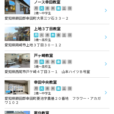
ノース幸田教室
月
火
水
木
金
土
日
2歳～中学生
愛知県額田郡幸田町大草三ツ石３３－２
上地３丁目教室
月
火
水
木
金
土
日
3歳～高校生
愛知県岡崎市上地３丁目３０－１２
戸ヶ崎教室
月
火
水
木
金
土
日
3歳～高校生
愛知県西尾市戸ケ崎４丁目３－１ 山本ハイツＢ号室
幸田中央教室
月
火
水
木
金
土
日
2歳～中学生
愛知県額田郡幸田町菱池字農基２０番地 フラワー・アカガ
ワ１０２
寄住教室