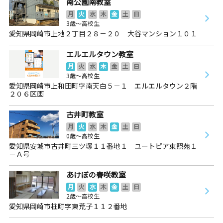
南公園南教室
月
火
水
木
金
土
日
3歳～高校生
愛知県岡崎市上地２丁目２８－２０ 大谷マンション１０１
エルエルタウン教室
月
火
水
木
金
土
日
3歳～高校生
愛知県岡崎市上和田町字南天白５－１ エルエルタウン２階
２０６区画
古井町教室
月
火
水
木
金
土
日
0歳～高校生
愛知県安城市古井町三ツ塚１１番地１ ユートピア東照苑１
－Ａ号
あけぼの春咲教室
月
火
水
木
金
土
日
2歳～高校生
愛知県岡崎市柱町字東荒子１１２番地