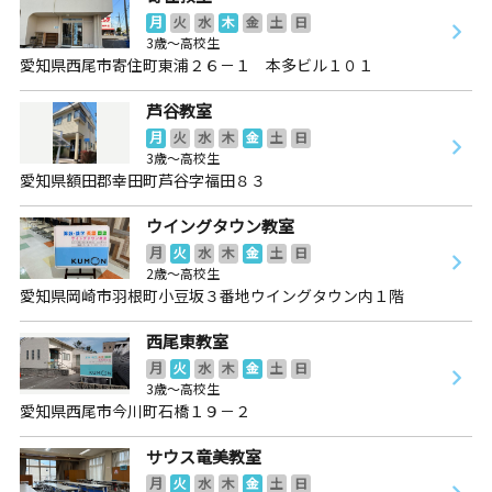
月
火
水
木
金
土
日
3歳～高校生
愛知県西尾市寄住町東浦２６－１ 本多ビル１０１
芦谷教室
月
火
水
木
金
土
日
3歳～高校生
愛知県額田郡幸田町芦谷字福田８３
ウイングタウン教室
月
火
水
木
金
土
日
2歳～高校生
愛知県岡崎市羽根町小豆坂３番地ウイングタウン内１階
西尾東教室
月
火
水
木
金
土
日
3歳～高校生
愛知県西尾市今川町石橋１９－２
サウス竜美教室
月
火
水
木
金
土
日