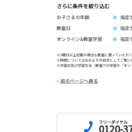
さらに条件を絞り込む
桜井西教室
お子さまの年齢
指定
月
火
水
木
金
土
3歳～高校生
教室日
指定
愛知県安城市桜井町桜西２丁目１３－
民館１階
オンライン&教室学習
指定
井内町教室
月
火
水
木
金
土
※3曜日以上記載の場合も教室に通っていただく
※時間についてはおおよその目安としてご覧い
2歳～中学生
※学習日及び学習方法（教室での学習か「オン
愛知県岡崎市井内町上堤１３番地１ 
７１
前のページへ戻る
上地町教室
月
火
水
木
金
土
5歳～中学生
愛知県岡崎市上地町字下屋敷５９－１
岡崎柱教室
フリーダイヤル
0120-3
月
火
水
木
金
土
0歳～高校生