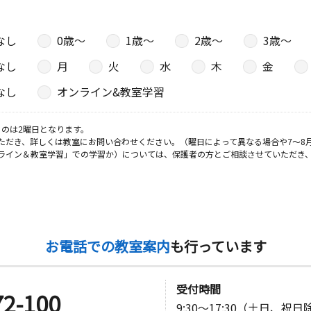
なし
0歳〜
1歳〜
2歳〜
3歳〜
日
なし
月
火
水
木
金
８ 桜西公
なし
オンライン&教室学習
日
のは2曜日となります。
ただき、詳しくは教室にお問い合わせください。（曜日によって異なる場合や7～8
ライン＆教室学習」での学習か）については、保護者の方とご相談させていただき
オアシス１
日
お電話での教室案内
も行っています
受付時間
72-100
日
9:30～17:30（土日、祝