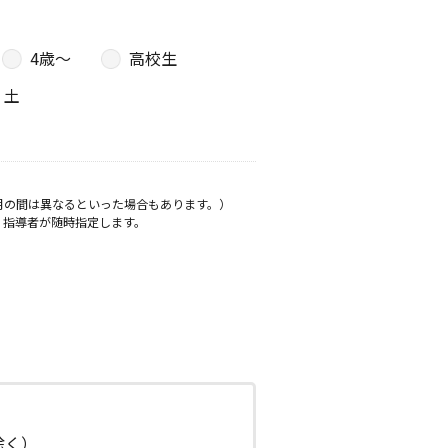
4歳〜
高校生
土
月の間は異なるといった場合もあります。）
、指導者が随時指定します。
日除く）