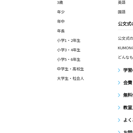
3歳
英語
年少
国語
年中
公文式
年長
公文式
小学1・2年生
KUMO
小学3・4年生
どんなも
小学5・6年生
中学生・高校生
学習
大学生・社会人
会費
無料
教室
よく
お問