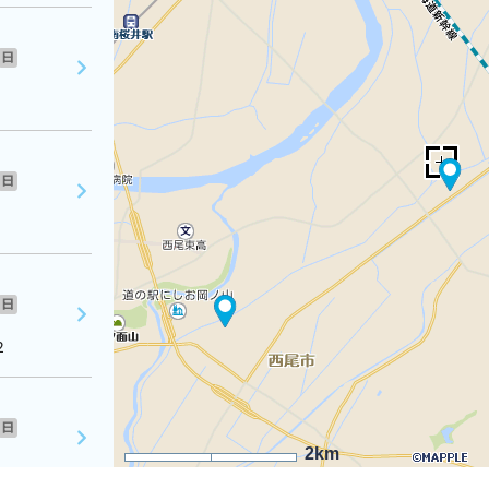
日
日
日
２
日
2km