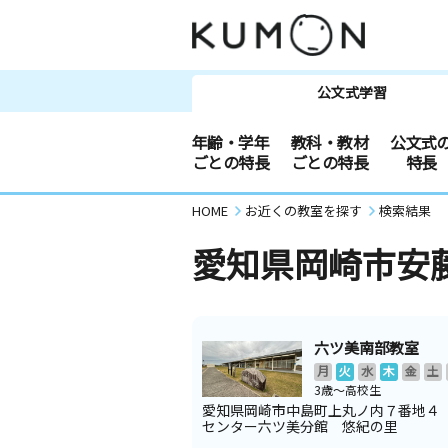
公文式学習
年齢・学年
教科・教材
公文式
ごとの特長
ごとの特長
特長
HOME
お近くの教室を探す
検索結果
愛知県岡崎市安
六ツ美南部教室
月
火
水
木
金
土
3歳～高校生
愛知県岡崎市中島町上丸ノ内７番地４
センター六ツ美分館 悠紀の里