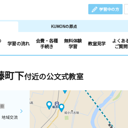
学習中の方
KUMONの原点
の
会費・各種
無料体験
よくあ
学習の流れ
教室見学
手続き
学習
ご質問
藤町下
付近の公文式教室
日
 地域交流