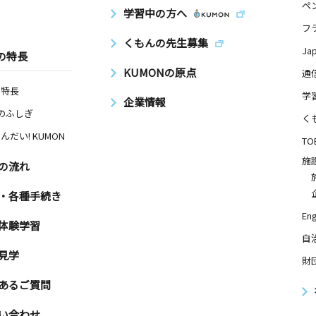
ペ
学習中の方へ
フ
くもんの先生募集
Ja
の特長
KUMONの原点
通
の特長
学
企業情報
Nのふしぎ
く
んだい! KUMON
TO
施
の流れ
・各種手続き
Eng
体験学習
自
見学
財
あるご質問
い合わせ