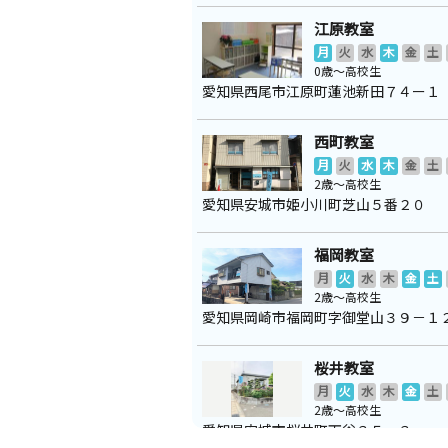
江原教室
月
火
水
木
金
土
0歳～高校生
愛知県西尾市江原町蓮池新田７４ー１
西町教室
月
火
水
木
金
土
2歳～高校生
愛知県安城市姫小川町芝山５番２０
福岡教室
月
火
水
木
金
土
2歳～高校生
愛知県岡崎市福岡町字御堂山３９－１
桜井教室
月
火
水
木
金
土
2歳～高校生
愛知県安城市桜井町下谷３５－３