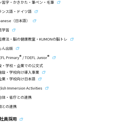
ン習字・かきかた・筆ペン・毛筆
ランス語・ドイツ語
panese（日本語）
信学習
習療法・脳の健康教室・KUMONの脳トレ
もん出版
®
®
EFL Primary
/
TOEFL Junior
設・学校・企業での公文式
施設・学校向け導入事業
企業・学校向け日本語
lish Immersion Activities
治体・省庁との連携
団との連携
社員採用