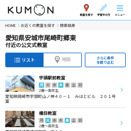
教室を探す
学習中の方
メニュー
HOME
お近くの教室を探す
検索結果
愛知県安城市尾崎町郷東
付近の公文式教室
さらに条件
地図
リスト
を絞り込む
宇頭駅前教室
月
火
水
木
金
土
日
2歳～高校生
愛知県岡崎市宇頭町山ノ神４０－１ みはとビル ２０１号
室
橋目教室
月
火
水
木
金
土
日
2歳～高校生