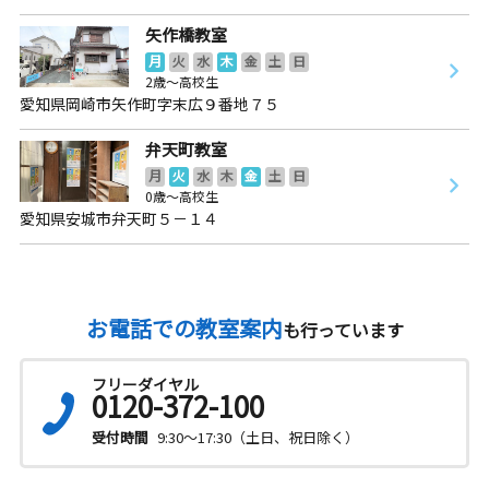
矢作橋教室
月
火
水
木
金
土
日
2歳～高校生
愛知県岡崎市矢作町字末広９番地７５
弁天町教室
月
火
水
木
金
土
日
0歳～高校生
愛知県安城市弁天町５－１４
お電話での教室案内
も行っています
フリーダイヤル
0120-372-100
受付時間
9:30～17:30（土日、祝日除く）