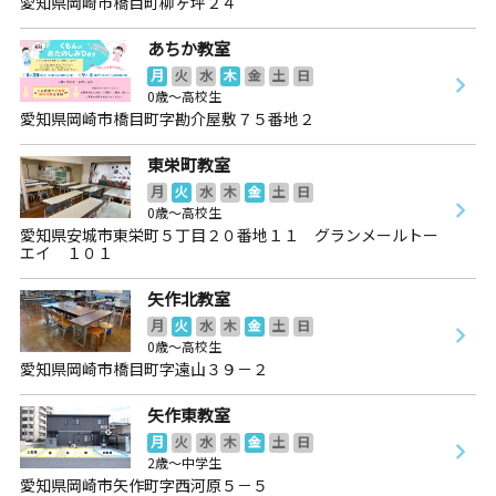
愛知県岡崎市橋目町柳ヶ坪２４
あちか教室
月
火
水
木
金
土
日
0歳～高校生
愛知県岡崎市橋目町字勘介屋敷７５番地２
東栄町教室
月
火
水
木
金
土
日
0歳～高校生
愛知県安城市東栄町５丁目２０番地１１ グランメールトー
エイ １０１
矢作北教室
月
火
水
木
金
土
日
0歳～高校生
愛知県岡崎市橋目町字遠山３９－２
矢作東教室
月
火
水
木
金
土
日
2歳～中学生
愛知県岡崎市矢作町字西河原５－５