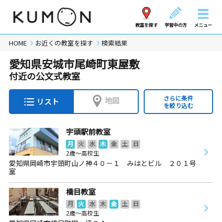
教室を探す
学習中の方
メニュー
HOME
お近くの教室を探す
検索結果
愛知県安城市尾崎町東屋敷
付近の公文式教室
さらに条件
地図
リスト
を絞り込む
宇頭駅前教室
月
火
水
木
金
土
日
2歳～高校生
愛知県岡崎市宇頭町山ノ神４０－１ みはとビル ２０１号
室
橋目教室
月
火
水
木
金
土
日
2歳～高校生