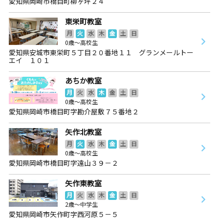
愛知県岡崎市橋目町柳ヶ坪２４
東栄町教室
月
火
水
木
金
土
日
0歳～高校生
愛知県安城市東栄町５丁目２０番地１１ グランメールトー
エイ １０１
あちか教室
月
火
水
木
金
土
日
0歳～高校生
愛知県岡崎市橋目町字勘介屋敷７５番地２
矢作北教室
月
火
水
木
金
土
日
0歳～高校生
愛知県岡崎市橋目町字遠山３９－２
矢作東教室
月
火
水
木
金
土
日
2歳～中学生
愛知県岡崎市矢作町字西河原５－５