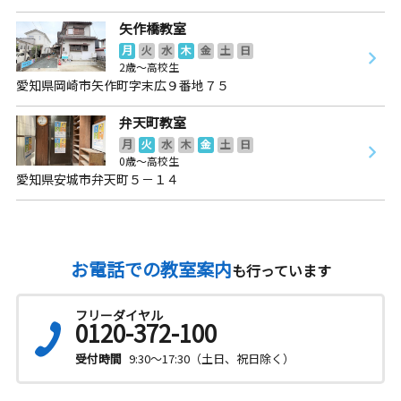
矢作橋教室
月
火
水
木
金
土
日
2歳～高校生
愛知県岡崎市矢作町字末広９番地７５
弁天町教室
月
火
水
木
金
土
日
0歳～高校生
愛知県安城市弁天町５－１４
お電話での教室案内
も行っています
フリーダイヤル
0120-372-100
受付時間
9:30～17:30（土日、祝日除く）