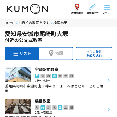
教室を探す
学習中の方
メニュー
HOME
お近くの教室を探す
検索結果
愛知県安城市尾崎町大塚
付近の公文式教室
さらに条件
地図
リスト
を絞り込む
宇頭駅前教室
月
火
水
木
金
土
日
2歳～高校生
愛知県岡崎市宇頭町山ノ神４０－１ みはとビル ２０１号
室
橋目教室
月
火
水
木
金
土
日
2歳～高校生