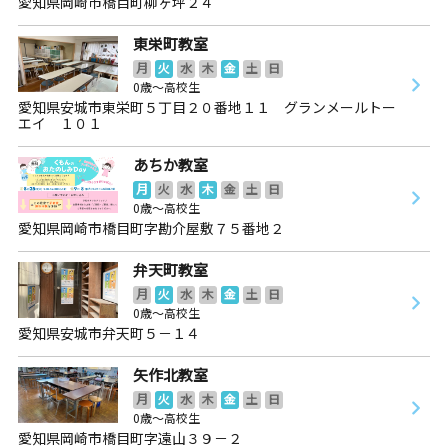
愛知県岡崎市橋目町柳ヶ坪２４
東栄町教室
月
火
水
木
金
土
日
0歳～高校生
愛知県安城市東栄町５丁目２０番地１１ グランメールトー
エイ １０１
あちか教室
月
火
水
木
金
土
日
0歳～高校生
愛知県岡崎市橋目町字勘介屋敷７５番地２
弁天町教室
月
火
水
木
金
土
日
0歳～高校生
愛知県安城市弁天町５－１４
矢作北教室
月
火
水
木
金
土
日
0歳～高校生
愛知県岡崎市橋目町字遠山３９－２