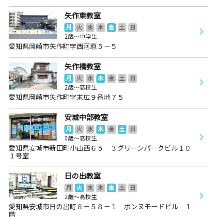
矢作東教室
月
火
水
木
金
土
日
2歳～中学生
愛知県岡崎市矢作町字西河原５－５
矢作橋教室
月
火
水
木
金
土
日
2歳～高校生
愛知県岡崎市矢作町字末広９番地７５
安城中部教室
月
火
水
木
金
土
日
0歳～高校生
愛知県安城市新田町小山西６５－３グリーンパークビル１０
１号室
日の出教室
月
火
水
木
金
土
日
2歳～高校生
愛知県安城市日の出町８－５８－１ ボンヌモードビル １
階