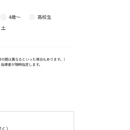
4歳〜
高校生
土
月の間は異なるといった場合もあります。）
、指導者が随時指定します。
日除く）