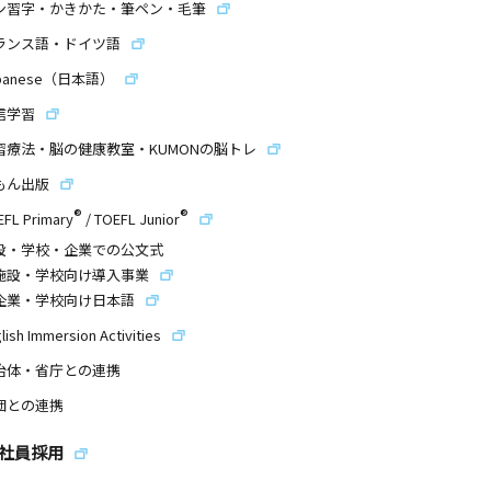
ン習字・かきかた・筆ペン・毛筆
ランス語・ドイツ語
panese（日本語）
信学習
習療法・脳の健康教室・KUMONの脳トレ
もん出版
®
®
EFL Primary
/
TOEFL Junior
設・学校・企業での公文式
施設・学校向け導入事業
企業・学校向け日本語
lish Immersion Activities
治体・省庁との連携
団との連携
社員採用