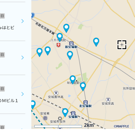
日
みはとビ
日
日
ＯＭビル１
2km
日