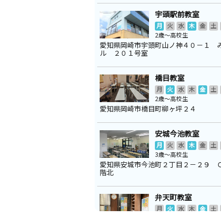
宇頭駅前教室
月
火
水
木
金
土
2歳～高校生
愛知県岡崎市宇頭町山ノ神４０－１ 
ル ２０１号室
橋目教室
月
火
水
木
金
土
2歳～高校生
愛知県岡崎市橋目町柳ヶ坪２４
安城今池教室
月
火
水
木
金
土
3歳～高校生
愛知県安城市今池町２丁目２－２９ 
階北
弁天町教室
月
火
水
木
金
土
0歳～高校生