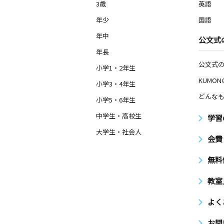
3歳
英語
北野桝塚教室
年少
国語
月
火
水
木
金
土
2歳～高校生
年中
公文式
愛知県豊田市桝塚西町南山５３ ＫＳ
１０３
年長
公文式
小学1・2年生
作野教室
KUMO
小学3・4年生
月
火
水
木
金
土
どんなも
3歳～高校生
小学5・6年生
愛知県安城市篠目町３丁目１１番地７
中学生・高校生
学習
大学生・社会人
矢作東教室
会費
月
火
水
木
金
土
2歳～中学生
無料
愛知県岡崎市矢作町字西河原５－５
教室
若園教室
月
火
水
木
金
よく
土
3歳～高校生
愛知県豊田市花園町観音山１ハイツ観
お問