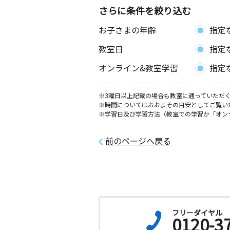
愛知県安城市弁天町５－１４
さらに条件を絞り込む
お子さまの年齢
指定
今本町教室
月
火
水
木
金
土
教室日
指定
0歳～高校生
愛知県安城市今本町１丁目３－２２ 
オンライン&教室学習
指定
内
※3曜日以上記載の場合も教室に通っていただく
安城中部教室
※時間についてはおおよその目安としてご覧い
月
火
水
木
金
土
※学習日及び学習方法（教室での学習か「オン
0歳～高校生
愛知県安城市新田町小山西６５－３グ
クビル１０１号室
前のページへ戻る
和会町教室
月
火
水
木
金
土
3歳～高校生
愛知県豊田市和会町下南屋敷１８番地
スクール内
フリーダイヤル
0120-3