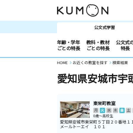
公文式学習
年齢・学年
教科・教材
公文式
ごとの特長
ごとの特長
特長
HOME
お近くの教室を探す
検索結果
愛知県安城市宇
東栄町教室
月
火
水
木
金
土
0歳～高校生
愛知県安城市東栄町５丁目２０番地１
メールトーエイ １０１