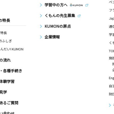
ペ
学習中の方へ
フ
日
くもんの先生募集
Ja
の特長
マンション
KUMONの原点
通
の特長
学
企業情報
Nのふしぎ
く
日
んだい! KUMON
TO
施
の流れ
・各種手続き
日
Eng
体験学習
自
見学
財
あるご質問
日
音山２０８
い合わせ