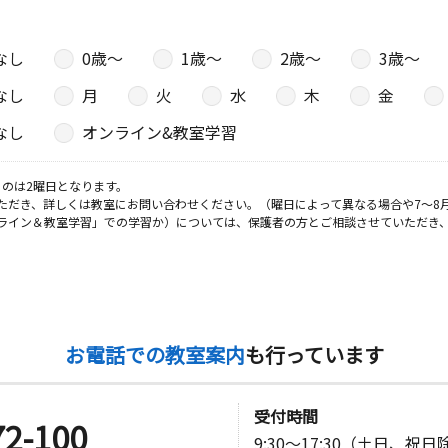
なし
0歳〜
1歳〜
2歳〜
3歳〜
日
なし
月
火
水
木
金
今村公会堂
なし
オンライン&教室学習
のは2曜日となります。
ただき、詳しくは教室にお問い合わせください。（曜日によって異なる場合や7～8
日
ライン＆教室学習」での学習か）については、保護者の方とご相談させていただき
リーンパー
日
お電話での教室案内
も行っています
１ 美珈和
受付時間
72-100
9:30～17:30（土日、祝