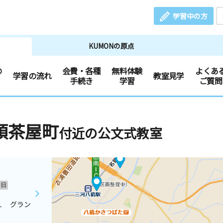
学習中の方
KUMONの原点
の
会費・各種
無料体験
よくあ
学習の流れ
教室見学
手続き
学習
ご質問
頭茶屋町
付近の公文式教室
日
１ グラン