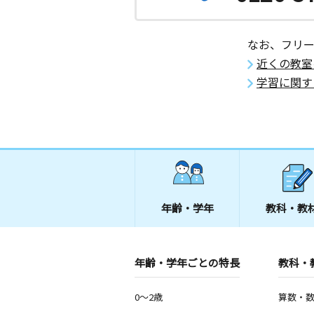
新安城駅前教室
月
火
水
木
金
土
0歳～高校生
なお、フリ
愛知県安城市住吉町２丁目１－２８ 
ビル３Ｆ
近くの教室
学習に関す
あちか教室
月
火
水
木
金
土
0歳～高校生
愛知県岡崎市橋目町字勘介屋敷７５番
矢作北教室
月
火
水
木
金
土
0歳～高校生
年齢・学年
教科・教
愛知県岡崎市橋目町字遠山３９－２
上郷教室
年齢・学年ごとの特長
教科・
月
火
水
木
金
土
3歳～高校生
愛知県豊田市桝塚西町北小畔５９
0～2歳
算数・