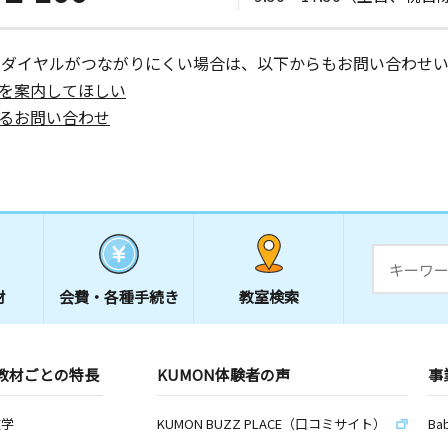
日
ーダイヤルがつながりにくい場合は、以下からもお問い合わせい
第３新安城
を案内してほしい
るお問い合わせ
日
地２
日
材
会費・
各種手続き
教室検索
教材ごとの特長
KUMON体験者の声
事
日
数学
KUMON BUZZ PLACE（口コミサイト）
Ba