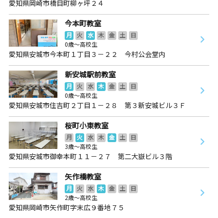
愛知県岡崎市橋目町柳ヶ坪２４
今本町教室
月
火
水
木
金
土
日
0歳～高校生
愛知県安城市今本町１丁目３－２２ 今村公会堂内
新安城駅前教室
月
火
水
木
金
土
日
0歳～高校生
愛知県安城市住吉町２丁目１－２８ 第３新安城ビル３Ｆ
桜町小東教室
月
火
水
木
金
土
日
3歳～高校生
愛知県安城市御幸本町１１－２７ 第二大嶽ビル３階
矢作橋教室
月
火
水
木
金
土
日
2歳～高校生
愛知県岡崎市矢作町字末広９番地７５