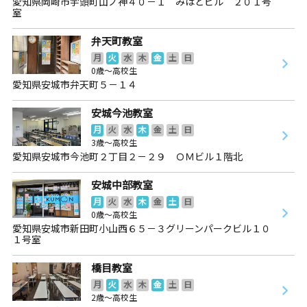
愛知県岡崎市宇頭町山ノ神４０－１ みはとビル ２０１号
室
弁天町教室
月
火
水
木
金
土
日
0歳～高校生
愛知県安城市弁天町５－１４
安城今池教室
月
火
水
木
金
土
日
3歳～高校生
愛知県安城市今池町２丁目２－２９ ＯＭビル１階北
安城中部教室
月
火
水
木
金
土
日
0歳～高校生
愛知県安城市新田町小山西６５－３グリーンパークビル１０
１号室
橋目教室
月
火
水
木
金
土
日
2歳～高校生