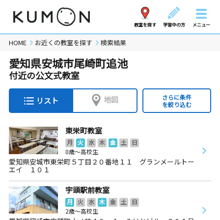
教室を探す
学習中の方
メニュー
HOME
お近くの教室を探す
検索結果
愛知県安城市尾崎町追池
付近の公文式教室
さらに条件
地図
リスト
を絞り込む
東栄町教室
月
火
水
木
金
土
日
0歳～高校生
愛知県安城市東栄町５丁目２０番地１１ グランメールトー
エイ １０１
宇頭駅前教室
月
火
水
木
金
土
日
2歳～高校生