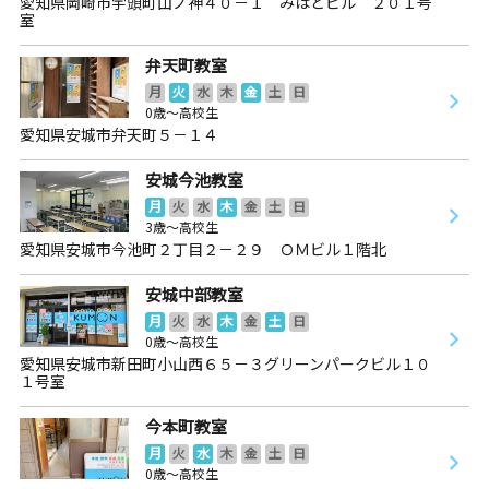
愛知県岡崎市宇頭町山ノ神４０－１ みはとビル ２０１号
室
弁天町教室
月
火
水
木
金
土
日
0歳～高校生
愛知県安城市弁天町５－１４
安城今池教室
月
火
水
木
金
土
日
3歳～高校生
愛知県安城市今池町２丁目２－２９ ＯＭビル１階北
安城中部教室
月
火
水
木
金
土
日
0歳～高校生
愛知県安城市新田町小山西６５－３グリーンパークビル１０
１号室
今本町教室
月
火
水
木
金
土
日
0歳～高校生