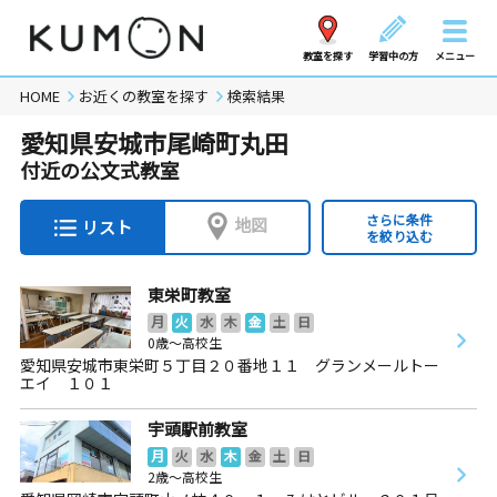
教室を探す
学習中の方
メニュー
HOME
お近くの教室を探す
検索結果
愛知県安城市尾崎町丸田
付近の公文式教室
さらに条件
地図
リスト
を絞り込む
東栄町教室
月
火
水
木
金
土
日
0歳～高校生
愛知県安城市東栄町５丁目２０番地１１ グランメールトー
エイ １０１
宇頭駅前教室
月
火
水
木
金
土
日
2歳～高校生