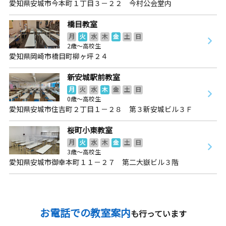
愛知県安城市今本町１丁目３－２２ 今村公会堂内
橋目教室
月
火
水
木
金
土
日
2歳～高校生
愛知県岡崎市橋目町柳ヶ坪２４
新安城駅前教室
月
火
水
木
金
土
日
0歳～高校生
愛知県安城市住吉町２丁目１－２８ 第３新安城ビル３Ｆ
桜町小東教室
月
火
水
木
金
土
日
3歳～高校生
愛知県安城市御幸本町１１－２７ 第二大嶽ビル３階
お電話での教室案内
も行っています