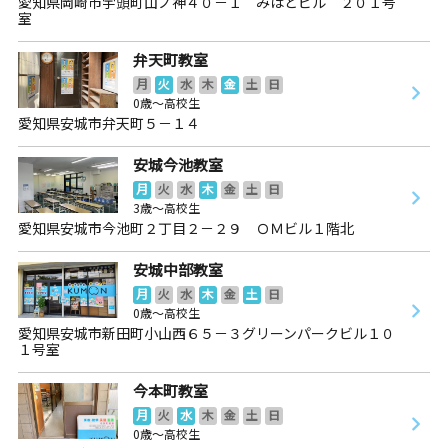
愛知県岡崎市宇頭町山ノ神４０－１ みはとビル ２０１号
室
弁天町教室
月
火
水
木
金
土
日
0歳～高校生
愛知県安城市弁天町５－１４
安城今池教室
月
火
水
木
金
土
日
3歳～高校生
愛知県安城市今池町２丁目２－２９ ＯＭビル１階北
安城中部教室
月
火
水
木
金
土
日
0歳～高校生
愛知県安城市新田町小山西６５－３グリーンパークビル１０
１号室
今本町教室
月
火
水
木
金
土
日
0歳～高校生