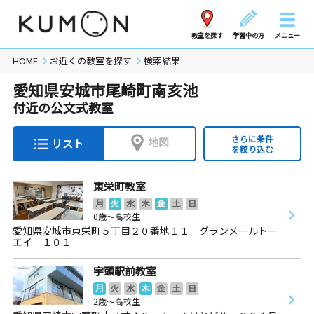
教室を探す
学習中の方
メニュー
HOME
お近くの教室を探す
検索結果
愛知県安城市尾崎町南亥池
付近の公文式教室
さらに条件
地図
リスト
を絞り込む
東栄町教室
月
火
水
木
金
土
日
0歳～高校生
愛知県安城市東栄町５丁目２０番地１１ グランメールトー
エイ １０１
宇頭駅前教室
月
火
水
木
金
土
日
2歳～高校生