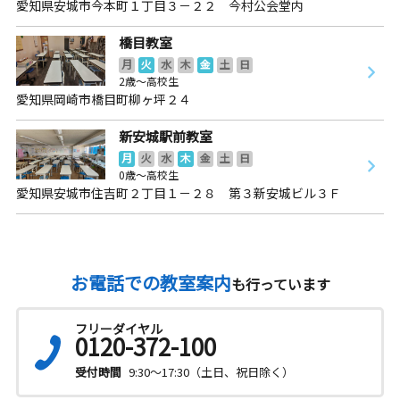
愛知県安城市今本町１丁目３－２２ 今村公会堂内
橋目教室
月
火
水
木
金
土
日
2歳～高校生
愛知県岡崎市橋目町柳ヶ坪２４
新安城駅前教室
月
火
水
木
金
土
日
0歳～高校生
愛知県安城市住吉町２丁目１－２８ 第３新安城ビル３Ｆ
お電話での教室案内
も行っています
フリーダイヤル
0120-372-100
受付時間
9:30～17:30（土日、祝日除く）