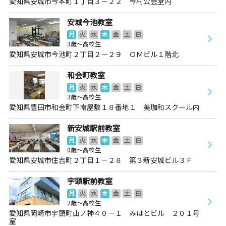
愛知県安城市今本町１丁目３－２２ 今村公会堂内
安城今池教室
月
火
水
木
金
土
日
3歳～高校生
愛知県安城市今池町２丁目２－２９ ＯＭビル１階北
和会町教室
月
火
水
木
金
土
日
3歳～高校生
愛知県豊田市和会町下南屋敷１８番地１ 美珈和スクール内
新安城駅前教室
月
火
水
木
金
土
日
0歳～高校生
愛知県安城市住吉町２丁目１－２８ 第３新安城ビル３Ｆ
宇頭駅前教室
月
火
水
木
金
土
日
2歳～高校生
愛知県岡崎市宇頭町山ノ神４０－１ みはとビル ２０１号
室