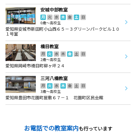
安城中部教室
月
火
水
木
金
土
日
0歳～高校生
愛知県安城市新田町小山西６５－３グリーンパークビル１０
１号室
橋目教室
月
火
水
木
金
土
日
2歳～高校生
愛知県岡崎市橋目町柳ヶ坪２４
三河八橋教室
月
火
水
木
金
土
日
3歳～高校生
愛知県豊田市花園町屋敷６７－１ 花園町区民会館
お電話での教室案内
も行っています