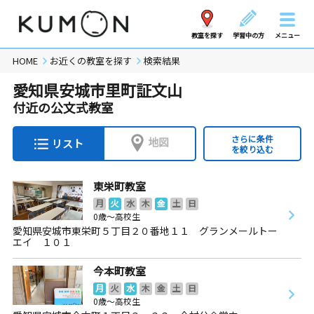
教室を探す
学習中の方
メニュー
HOME
お近くの教室を探す
検索結果
愛知県安城市里町証文山
付近の公文式教室
さらに条件
地図
リスト
を絞り込む
東栄町教室
月
火
水
木
金
土
日
0歳～高校生
愛知県安城市東栄町５丁目２０番地１１ グランメールトー
エイ １０１
今本町教室
月
火
水
木
金
土
日
0歳～高校生