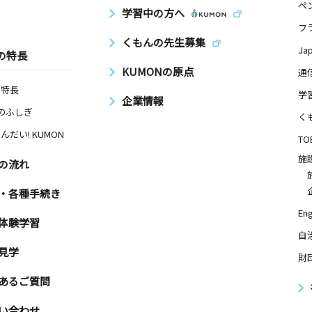
ペ
学習中の方へ
フ
くもんの先生募集
Ja
の特長
KUMONの原点
通
の特長
学
企業情報
Nのふしぎ
く
んだい! KUMON
TO
施
の流れ
・各種手続き
Eng
体験学習
自
見学
財
あるご質問
い合わせ