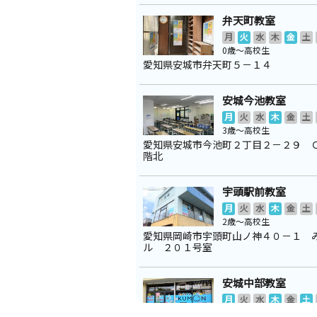
弁天町教室
月
火
水
木
金
土
0歳～高校生
愛知県安城市弁天町５－１４
安城今池教室
月
火
水
木
金
土
3歳～高校生
愛知県安城市今池町２丁目２－２９ 
階北
宇頭駅前教室
月
火
水
木
金
土
2歳～高校生
愛知県岡崎市宇頭町山ノ神４０－１ 
ル ２０１号室
安城中部教室
月
火
水
木
金
土
0歳～高校生