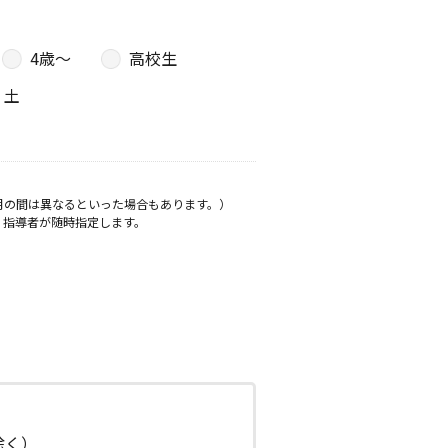
4歳〜
高校生
土
月の間は異なるといった場合もあります。）
、指導者が随時指定します。
日除く）