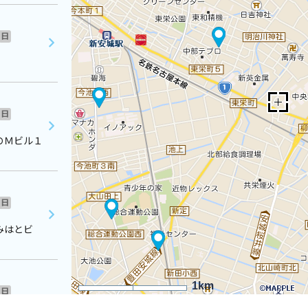
日
日
ＯＭビル１
日
みはとビ
1km
日