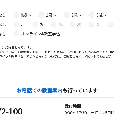
リーンパー
なし
0歳〜
1歳〜
2歳〜
3歳〜
なし
月
火
水
木
金
日
なし
オンライン&教室学習
今村公会堂
のは2曜日となります。
ただき、詳しくは教室にお問い合わせください。（曜日によって異なる場合や7～8
ライン＆教室学習」での学習か）については、保護者の方とご相談させていただき
お電話での教室案内
も行っています
受付時間
72-100
9:30～17:30（土日、祝