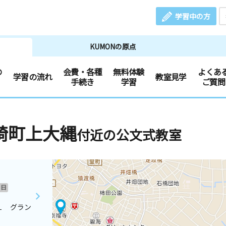
学習中の方
KUMONの原点
の
会費・各種
無料体験
よくあ
学習の流れ
教室見学
手続き
学習
ご質問
崎町上大縄
付近の公文式教室
日
１ グラン