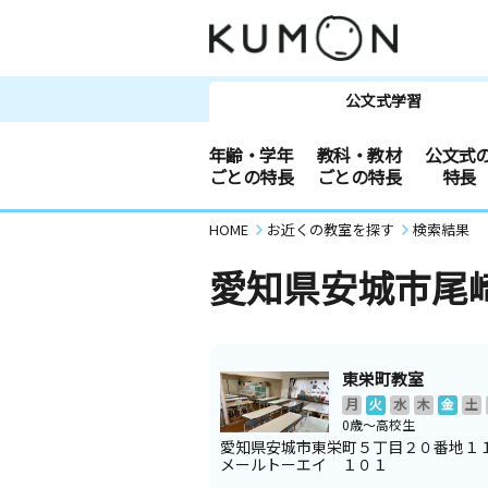
公文式学習
年齢・学年
教科・教材
公文式
ごとの特長
ごとの特長
特長
HOME
お近くの教室を探す
検索結果
愛知県安城市尾
東栄町教室
月
火
水
木
金
土
0歳～高校生
愛知県安城市東栄町５丁目２０番地１
メールトーエイ １０１