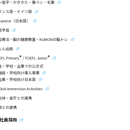
ン習字・かきかた・筆ペン・毛筆
ランス語・ドイツ語
panese（日本語）
信学習
習療法・脳の健康教室・KUMONの脳トレ
もん出版
®
®
EFL Primary
/
TOEFL Junior
設・学校・企業での公文式
施設・学校向け導入事業
企業・学校向け日本語
lish Immersion Activities
治体・省庁との連携
団との連携
社員採用