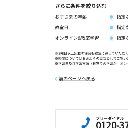
愛知県安城市新田町小山西６５－３グ
さらに条件を絞り込む
クビル１０１号室
お子さまの年齢
指定
今本町教室
教室日
指定
月
火
水
木
金
土
0歳～高校生
オンライン&教室学習
指定
愛知県安城市今本町１丁目３－２２ 
内
※3曜日以上記載の場合も教室に通っていただく
※時間についてはおおよその目安としてご覧い
※学習日及び学習方法（教室での学習か「オン
前のページへ戻る
フリーダイヤル
0120-3