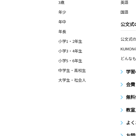
3歳
英語
年少
国語
年中
公文式
年長
公文式
小学1・2年生
KUMO
小学3・4年生
どんなも
小学5・6年生
中学生・高校生
学習
大学生・社会人
会費
無料
教室
よく
お問